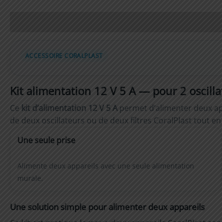
Description
Informations complémentaires
ACCESSOIRE CORALPLAST
Kit alimentation 12 V 5 A — pour 2 oscillat
Ce
kit d’alimentation 12 V 5 A
permet d’alimenter deux appa
de deux oscillateurs ou de deux filtres CoralPlast tout e
Une seule prise
Alimente deux appareils avec une seule alimentation
murale.
Une solution simple pour alimenter deux appareils