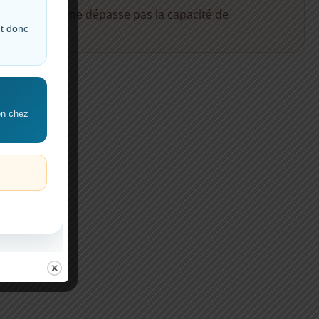
tion totale ne dépasse pas la capacité de
nt donc
 CoralPlast.
!
on chez