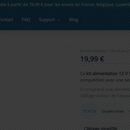
uite à partir de 79,99 € pour les envois en France, Belgique, Luxe
Contact
FAQ
Support
Blog
Kit Alimentation 12V 5A pour 
19,99
€
Ce
kit alimentation 12 V 
compatibles avec une seu
Il comprend une alimentat
câblage autour de l’aqua
12 V 5 A
Double sortie
Câblage simplifié