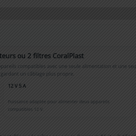
eurs ou 2 filtres CoralPlast
reils compatibles avec une seule alimentation et une seule pr
n gardant un câblage plus propre.
12 V 5 A
Puissance adaptée pour alimenter deux appareils
compatibles 12 V.