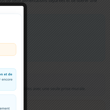
ation de deux alimentations séparées et de libérer une
on et de
er encore
ltres compatibles avec une seule prise murale.
cement