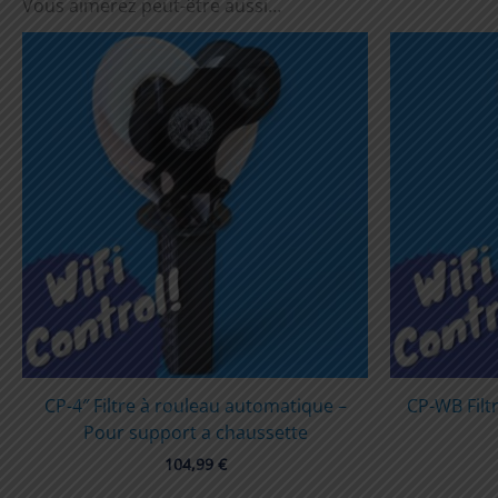
Vous aimerez peut-être aussi…
CP-4″ Filtre à rouleau automatique –
CP-WB Filt
Pour support a chaussette
104,99
€