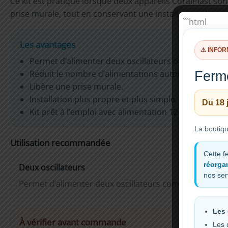
Ce kit est pratique lorsque deux appareils CoralPlast son
prise murale, tout en conservant une installation plus o
```html
Les avantages
⚠ INFOR
Permet d’alimenter deux oscillateurs ou deux filtre
Réduit le nombre d’alimentations autour de l’aquar
Ferme
Libère une prise murale.
Installation plus propre et plus simple.
Du 18 
Kit prêt à l’emploi avec alimentation 12 V 5 A et câbl
La boutiq
Utilisation recommandée
Cette f
réorgan
Deux oscillateurs
nos ser
Permet d’alimenter deux oscillateurs compatibles avec
Les 
À vérifier avant commande
Les 