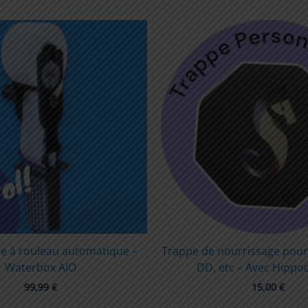
re à rouleau automatique –
Trappe de nourrissage pour f
Waterbox AIO
DD, etc – Avec Hipp
99,99
€
15,00
€