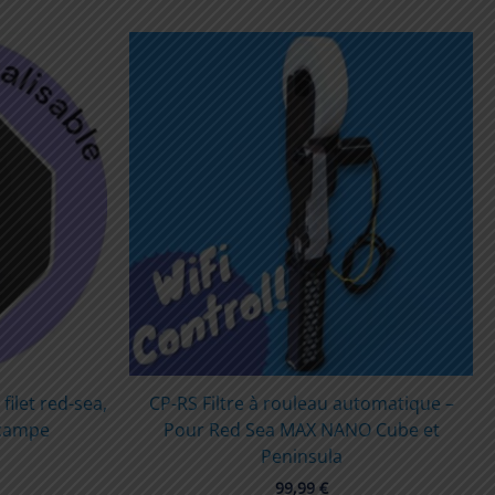
ilet red-sea,
CP-RS Filtre à rouleau automatique –
ocampe
Pour Red Sea MAX NANO Cube et
Peninsula
99,99
€