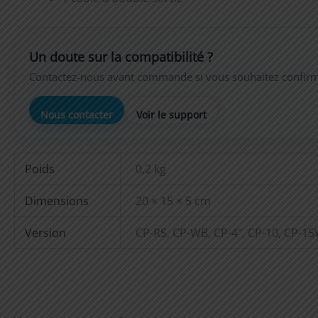
Un doute sur la compatibilité ?
Contactez-nous avant commande si vous souhaitez confirmer
Nous contacter
Voir le support
Poids
0,2 kg
Dimensions
20 × 15 × 5 cm
Version
CP-RS, CP-WB, CP-4", CP-10, CP-1