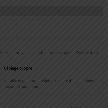
ise murale. Il est idéal pour simplifier l’installation
Câblage propre
Le câble double sortie réduit le nombre d’alimentations
autour de l’aquarium.