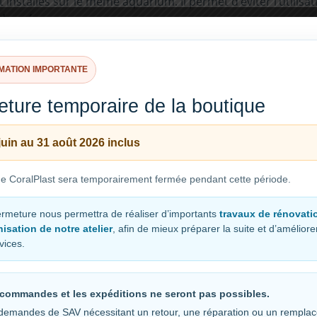
t installés sur le même aquarium. Il permet d’éviter l’utilis
rdonnée.
MATION IMPORTANTE
s compatibles.
ium.
ture temporaire de la boutique
juin au 31 août 2026 inclus
e double sortie.
ue CoralPlast sera temporairement fermée pendant cette période.
ermeture nous permettra de réaliser d’importants
travaux de rénovati
isation de notre atelier
, afin de mieux préparer la suite et d’amélior
Deux filtres
vices.
 une seule alimentation.
Permet d’alimenter deux fi
commandes et les expéditions ne seront pas possibles.
demandes de SAV nécessitant un retour, une réparation ou un rempla