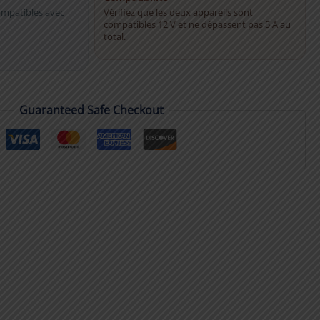
ompatibles avec
Vérifiez que les deux appareils sont
compatibles 12 V et ne dépassent pas 5 A au
total.
Guaranteed Safe Checkout