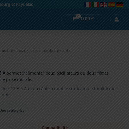
mbourg et Pays-Bas
0,00
€
multiple appareil avec cable double sortie
5 A
permet d’alimenter deux oscillateurs ou deux filtres
le prise murale.
ion 12 V 5 A et un câble à double sortie pour simplifier le
rium.
Une seule prise
Compatibilité