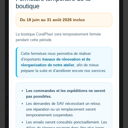
boutique
La conception met l’accent sur :
Du 18 juin au 31 août 2026 inclus
La souplesse
(silicone flexible facile à installer)
La précision
(format 4×6 mm adapté aux
La boutique CoralPlast sera temporairement fermée
installations de dosage)
pendant cette période.
La sécurité
(silicone alimentaire non toxique)
La durabilité
(bonne résistance au froid et au
Cette fermeture nous permettra de réaliser
vieillissement)
d’importants
travaux de rénovation et de
L’organisation
(plusieurs couleurs pour différencier
réorganisation de notre atelier
, afin de mieux
facilement les lignes)
préparer la suite et d’améliorer encore nos services.
Caractéristiques
Les commandes et les expéditions ne seront
pas possibles.
Type :
Tuyau silicone alimentaire pour aquarium et pompe
Les demandes de SAV nécessitant un retour,
doseuse
une réparation ou un remplacement seront
temporairement suspendues.
Dimensions :
4 x 6 mm
Les emails seront consultés ponctuellement. Les
délais de réponse pourront donc être plus longs