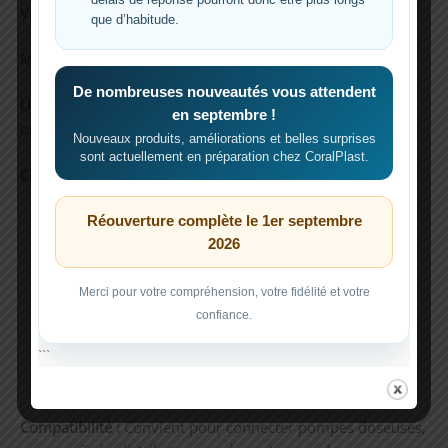
Vente :
Au mètre
que d’habitude.
Matériau :
Silicone souple alimentaire
De nombreuses nouveautés vous attendent
Utilisation :
Balling, Balling Light, pompe doseuse,
en septembre !
osmolation, pompe à air, raccords techniques
Nouveaux produits, améliorations et belles surprises
sont actuellement en préparation chez CoralPlast.
Couleurs disponibles :
Noir
Réouverture complète le 1er septembre
Blanc (transparent)
2026
Jaune
Vert
Merci pour votre compréhension, votre fidélité et votre
Rose
confiance.
Rouge
```
Orange
Bleu
Compatibilité :
Convient pour connecter pompes doseuses,