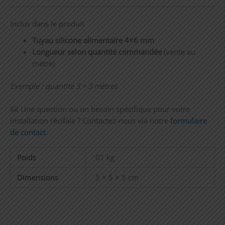
Inclus dans le produit
Tuyau silicone alimentaire 4×6 mm
Longueur selon quantité commandée
(vente au
mètre)
Exemple : quantité 3 = 3 mètres
Une question ou un besoin spécifique pour votre
installation récifale ? Contactez-nous via notre
formulaire
de contact.
Poids
01 kg
Dimensions
5 × 5 × 5 cm