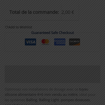
Total de la commande:
2,00
€
Add to Wishlist
Guaranteed Safe Checkout
Description
Informations complémentaires
Optimisez vos installations de dosage avec ce
tuyau
silicone alimentaire 4×6 mm vendu au mètre
, idéal pour
les systèmes
Balling
,
Balling Light
,
pompes doseuses
,