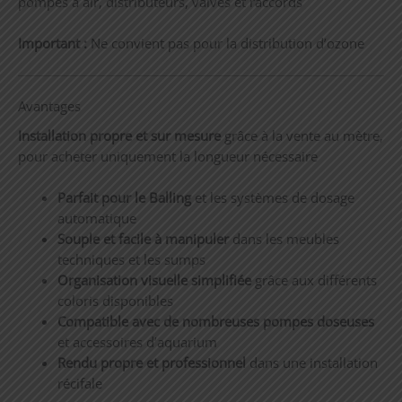
pompes à air, distributeurs, valves et raccords
Important :
Ne convient pas pour la distribution d’ozone
Avantages
Installation propre et sur mesure
grâce à la vente au mètre,
pour acheter uniquement la longueur nécessaire
Parfait pour le Balling
et les systèmes de dosage
automatique
Souple et facile à manipuler
dans les meubles
techniques et les sumps
Organisation visuelle simplifiée
grâce aux différents
coloris disponibles
Compatible avec de nombreuses pompes doseuses
et accessoires d’aquarium
Rendu propre et professionnel
dans une installation
récifale