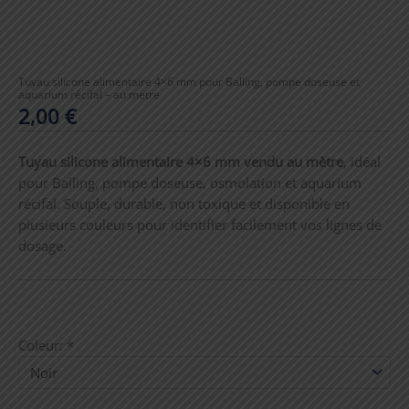
Tuyau silicone alimentaire 4×6 mm pour Balling, pompe doseuse et
aquarium récifal – au metre
2,00
€
Tuyau silicone alimentaire 4×6 mm vendu au mètre
, idéal
pour Balling, pompe doseuse, osmolation et aquarium
récifal. Souple, durable, non toxique et disponible en
plusieurs couleurs pour identifier facilement vos lignes de
dosage.
Coleur:
*