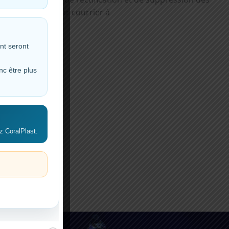
oralplast.fr ou par courrier à
nt seront
nc être plus
!
z CoralPlast.