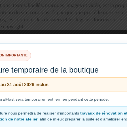
ions, textes, libellés, marques, images et vidéo) est la propr
ontenu du site coralplast.fr par quelque procédé que ce soi
, les contenus, les dossiers et les logiciels fournis sur le si
e copyright.
uction, la représentation, la copie, l’affichage ou la distribu
lectuelle. Toute utilisation sans autorisation de ces contenu
it de contrefaçon, sévèrement sanctionné par le Code de la Pr
ION IMPORTANTE
re temporaire de la boutique
 pourrons être amenés à utiliser les données enregistrées a
ementielles, etc.).
 au 31 août 2026 inclus
ralPlast sera temporairement fermée pendant cette période.
ture nous permettra de réaliser d’importants
travaux de rénovation e
ion de notre atelier
, afin de mieux préparer la suite et d’améliorer e
iberté du 6 janvier 1978, vous disposez d’un droit d’accès, 