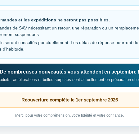
que et Libertés »). Pour l’exercer, adressez-vous à : shop@c
mandes et les expéditions ne seront pas possibles.
ndes de SAV nécessitant un retour, une réparation ou un remplaceme
irement suspendues.
ls seront consultés ponctuellement. Les délais de réponse pourront do
e d’habitude.
De nombreuses nouveautés vous attendent en septembre 
duits, améliorations et belles surprises sont actuellement en préparation che
Réouverture complète le 1er septembre 2026
E
.php
Merci pour votre compréhension, votre fidélité et votre confiance.