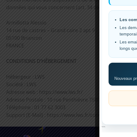
données qui vous concernent (art. 34 de la loi « Informati
Les com
Armillotta Alessio
Les dema
14 rue de castres – Grand caire 2 apt 9
tempora
05100 Briancon
Les emai
FRANCE
longs qu
CONDITIONS D’HÉBERGEMENT
Hébergeur : LWS
Nouveaux pro
Société : LWS
Adresse web : https://www.lws.fr/
Adresse Postale : 10 rue Penthièvre 75008 Paris – FRANC
Téléphone : 01 77 62 3003
Support (E-Mail) : https://www.lws.fr/contact_formulaire
```