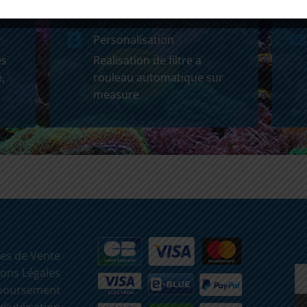
Personalisation
es
Realisation de filtre a
,
rouleau automatique sur
measure
es de Vente
ons Légales
mboursement
d’utilisation