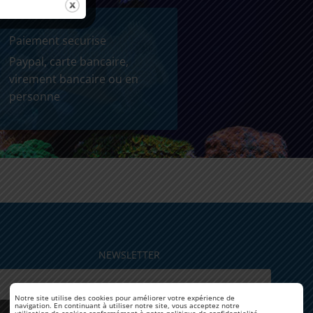
Paiement securise
Paypal, carte bancaire,
virement bancaire ou en
personne
NEWSLETTER
Notre site utilise des cookies pour améliorer votre expérience de
navigation. En continuant à utiliser notre site, vous acceptez notre