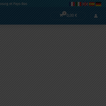
mbourg et Pays-Bas
0,00
€