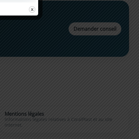
Demander conseil
Mentions légales
Informations légales relatives à CoralPlast et au site
internet.