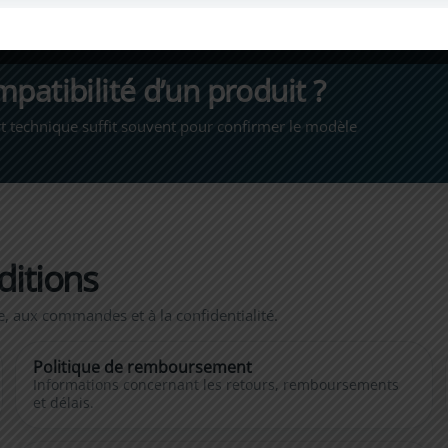
patibilité d’un produit ?
 technique suffit souvent pour confirmer le modèle
ditions
te, aux commandes et à la confidentialité.
Politique de remboursement
Informations concernant les retours, remboursements
et délais.