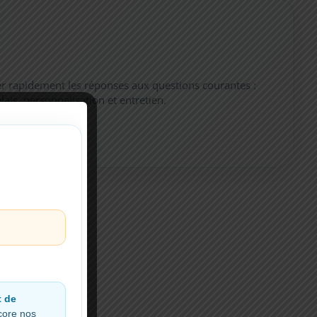
er rapidement les réponses aux questions courantes :
élais, personnalisation et entretien.
t de
ncore nos