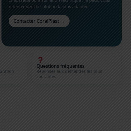
orienter vers la solution la plus adaptée.
Contacter CoralPlast →
Questions fréquentes
guration
Réponses aux demandes les plus
courantes