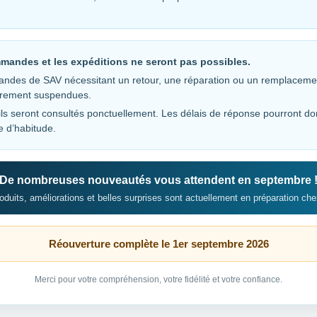
u support →
mandes et les expéditions ne seront pas possibles.
ndes de SAV nécessitant un retour, une réparation ou un remplaceme
 et les avis
irement suspendues.
ls seront consultés ponctuellement. Les délais de réponse pourront do
es exemples et lire les retours clients.
e d’habitude.
De nombreuses nouveautés vous attendent en septembre 
duits, améliorations et belles surprises sont actuellement en préparation che
Portfolio
Exemples de réalisations, installations clients, pièces
personnalisées et projets CoralPlast.
Réouverture complète le 1er septembre 2026
Voir le portfolio →
Merci pour votre compréhension, votre fidélité et votre confiance.