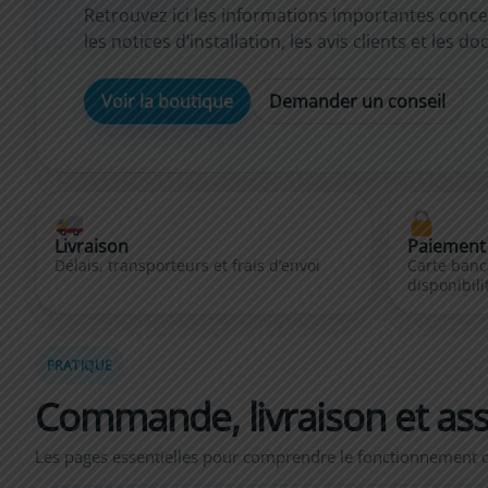
Retrouvez ici les informations importantes concern
les notices d’installation, les avis clients et les 
Voir la boutique
Demander un conseil
Livraison
Paiement 
Délais, transporteurs et frais d’envoi
Carte banc
disponibili
PRATIQUE
Commande, livraison et ass
Les pages essentielles pour comprendre le fonctionnement d