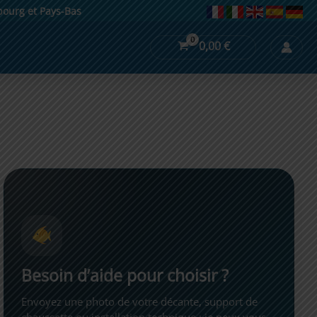
mbourg et Pays-Bas
0,00
€
Besoin d’aide pour choisir ?
Envoyez une photo de votre décante, support de
chaussette ou installation technique : je peux vous