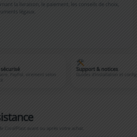
ant la livraison, le paiement, les conseils de choix,
documents légaux.
sécurisé
Support & notices
aire, PayPal, virement selon
Guides d’installation et confi
té
istance
e CoralPlast avant ou après votre achat.