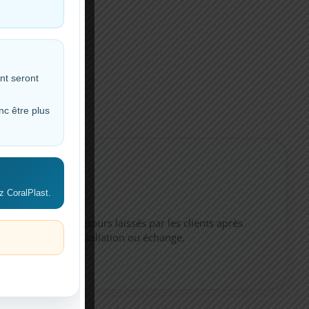
nt seront
nc être plus
!
z CoralPlast.
Avis clients
Consultez les retours laissés par les clients après
commande, installation ou échange.
Voir les avis →