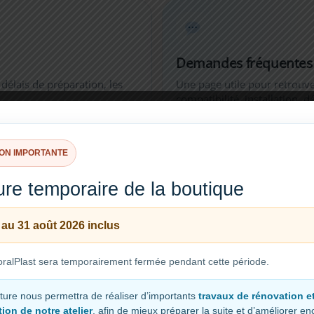
Demandes fréquentes
 délais de préparation, les
Une page utile pour retrouv
compatibilité, installation, d
Consulter la FAQ →
ION IMPORTANTE
re temporaire de la boutique
 au 31 août 2026 inclus
& notices
nstallation, notices produits
ralPlast sera temporairement fermée pendant cette période.
a configuration.
ture nous permettra de réaliser d’importants
travaux de rénovation e
ion de notre atelier
, afin de mieux préparer la suite et d’améliorer e