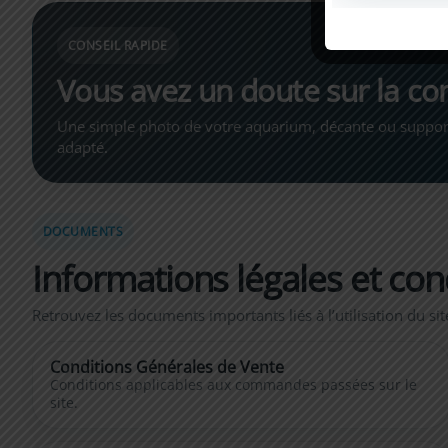
CONSEIL RAPIDE
Vous avez un doute sur la com
Une simple photo de votre aquarium, décante ou support
adapté.
DOCUMENTS
Informations légales et con
Retrouvez les documents importants liés à l’utilisation du si
Conditions Générales de Vente
Conditions applicables aux commandes passées sur le
site.