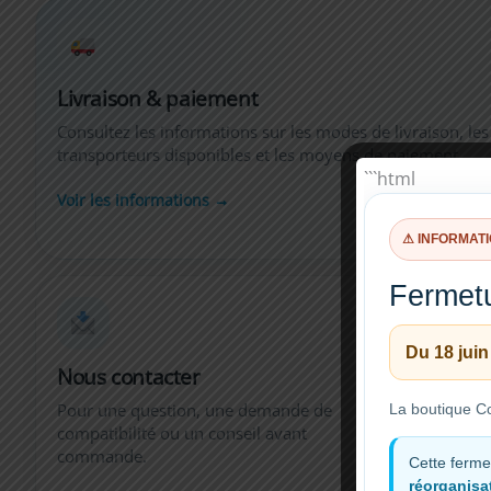
Livraison & paiement
Consultez les informations sur les modes de livraison, les
transporteurs disponibles et les moyens de paiement.
```html
Voir les informations →
⚠ INFORMAT
Fermetu
Du 18 juin
Nous contacter
Support 
Pour une question, une demande de
Guides d’i
La boutique Co
compatibilité ou un conseil avant
et aide à l
commande.
Cette ferme
réorganisat