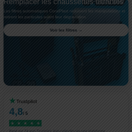
Remplacer les chaussettes filtrantes
Les filtres automatiques CoralPlast réduisent les manipulations et
retirent les particules avant leur dégradation.
Voir les filtres →
4,8
/ 5
★
★
★
★
★
Basé sur 74 avis Trustpilot. Avis collectés via une plateforme