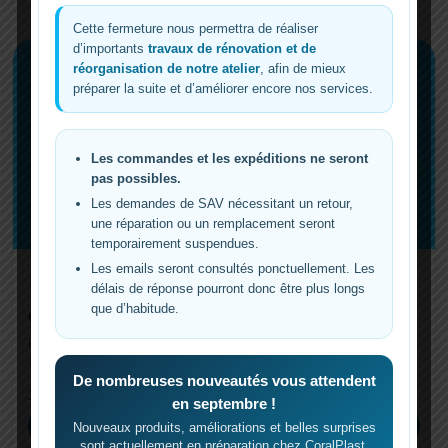
Cette fermeture nous permettra de réaliser
d’importants
travaux de rénovation et de
réorganisation de notre atelier
, afin de mieux
préparer la suite et d’améliorer encore nos services.
Les commandes et les expéditions ne seront
pas possibles.
Les demandes de SAV nécessitant un retour,
une réparation ou un remplacement seront
temporairement suspendues.
Les emails seront consultés ponctuellement. Les
Compact & performant
délais de réponse pourront donc être plus longs
que d’habitude.
CP-10MAX
Filtre à rouleau slim pour aquariums récifaux jusqu’à environ 600 L
selon le débit réel.
De nombreuses nouveautés vous attendent
119,99 €
en septembre !
Voir →
Nouveaux produits, améliorations et belles surprises
sont actuellement en préparation chez CoralPlast.