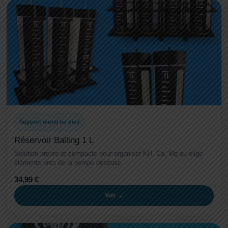
Support mural ou pied
Réservoir Balling 1 L
Solution propre et compacte pour organiser KH, Ca, Mg ou oligo-
éléments près de la pompe doseuse.
34,99 €
Voir →