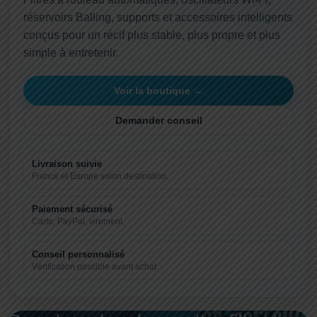
réservoirs Balling, supports et accessoires intelligents
conçus pour un récif plus stable, plus propre et plus
simple à entretenir.
Voir la boutique →
Demander conseil
Livraison suivie
France et Europe selon destination.
Paiement sécurisé
Carte, PayPal, virement.
Conseil personnalisé
Vérification possible avant achat.