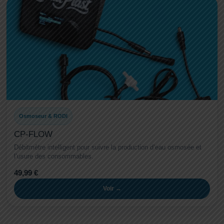
Osmoseur & RODI
CP-FLOW
Débitmètre intelligent pour suivre la production d’eau osmosée et
l’usure des consommables.
49,99 €
Voir →