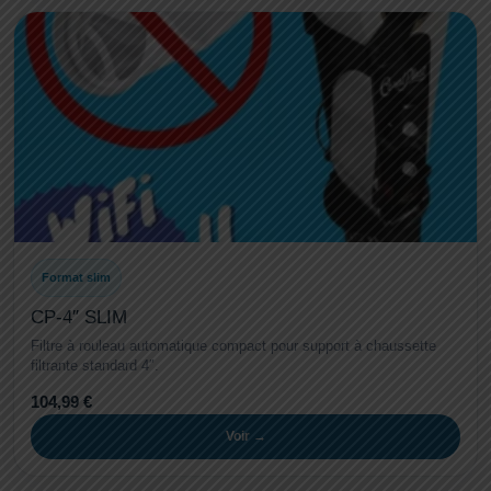
Format slim
CP-4″ SLIM
Filtre à rouleau automatique compact pour support à chaussette
filtrante standard 4″.
104,99 €
Voir →