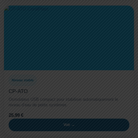
Niveau stable
CP-ATO
Osmolateur USB compact pour stabiliser automatiquement le
niveau d’eau de petits systèmes.
25,99 €
Voir →