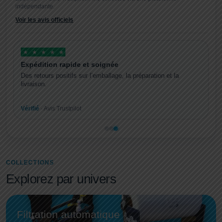
indépendante.
Voir les avis officiels
★
★
★
★
★
Expédition rapide et soignée
S
Des retours positifs sur l’emballage, la préparation et la
La
livraison.
re
Vérifié
· Avis Trustpilot
Vé
COLLECTIONS
Explorez par univers
Filtration automatique