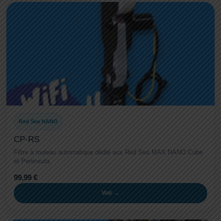
Red Sea NANO
CP-RS
Filtre à rouleau automatique dédié aux Red Sea MAX NANO Cube
et Peninsula.
99,99 €
Voir →