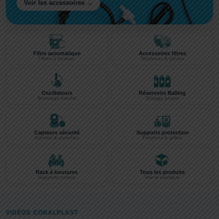
Voir les accessoires →
Filtre automatique
Accessoires filtres
Filtres à rouleau
Rouleaux & pièces
Oscillateurs
Réservoirs Balling
Brassage naturel
Dosage propre
Capteurs sécurité
Supports protection
Alarmes & contrôles
Fixations & grilles
Rack à boutures
Tous les produits
Supports coraux
Voir la boutique
VIDÉOS CORALPLAST