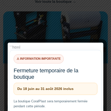
Voir toute la boutique →
```html
⚠ INFORMATION IMPORTANTE
Fermeture temporaire de la
Filtration automatique
boutique
CP-20 / CP-20FLOW
Filtre à rouleau automatique avec CP-Control PLUS, pour
Du 18 juin au 31 août 2026 inclus
installations récifales à fort débit.
189,99 €
La boutique CoralPlast sera temporairement fermée
pendant cette période.
Voir →