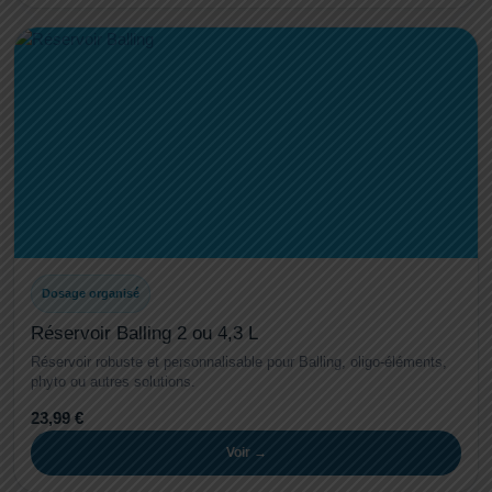
Dosage organisé
Réservoir Balling 2 ou 4,3 L
Réservoir robuste et personnalisable pour Balling, oligo-éléments,
phyto ou autres solutions.
23,99 €
Voir →