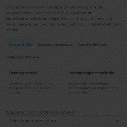
Grâce à son contrôle Wi-Fi intégré, sa rotation réglable, sa
programmation horaire avancée et son
système de
repositionnement automatique
, il conserve un positionnement
précis même après une coupure de courant ou un déplacement hors
tension.
Rotation 0–180°
Repositionnement auto
Contrôle Wi-Fi local
Fabrication française
Brassage naturel
Position toujours maîtrisée
Déplacement progressif du
Recalibrage automatique
flux pour réduire les zones
après coupure ou déplacement
mortes.
hors tension.
Adaptateur pompe de mouvement
*