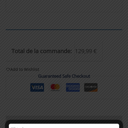
Total de la commande:
129,99
€
Add to Wishlist
Guaranteed Safe Checkout
Description