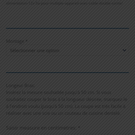
alimentation-12v-5a-pour-multiple-appareil-avec-cable-double-sortie/
Montage
*
Longeur Bras:
Insérez la mesure souhaitée jusqu’à 50 cm. Si vous
souhaitez couper le bras à la longueur désirée, marquez-le
à l’endroit voulu (jusqu’à 50 cm). La coupe est très facile à
réaliser avec une scie ou un couteau de cuisine dentelé.
Saisir measure en centimetres:
*