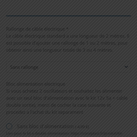
Rallonge de câble électrique
*
Le câble électrique standard a une longueur de 2 mètres. Il
est possible d’ajouter une rallonge de 1 ou 2 mètres, pour
obtenir ainsi une longueur totale de 3 ou 4 mètres.
Bloc alimentation electrique
Si vous achetez 2 oscillateurs et souhaitez les alimenter
avec un seul bloc d’alimentation avec le kit 12v 5a + cable
double sortie), merci de cocher la case suivante et
procedez a l'achat du kit separament
Sans bloc d'alimentation
(
-
4,99
€
)
Lien pour le kit a double alimentation: https://coralplast.fr/produit/kit-