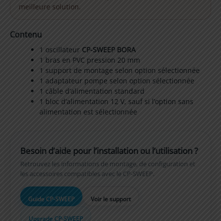
meilleure solution.
Contenu
1 oscillateur
CP-SWEEP BORA
1 bras en PVC pression 20 mm
1 support de montage selon option sélectionnée
1 adaptateur pompe selon option sélectionnée
1 câble d’alimentation standard
1 bloc d’alimentation 12 V, sauf si l’option sans
alimentation est sélectionnée
Besoin d’aide pour l’installation ou l’utilisation ?
Retrouvez les informations de montage, de configuration et
les accessoires compatibles avec le CP-SWEEP.
Guide CP-SWEEP
Voir le support
Upgrade CP-SWEEP