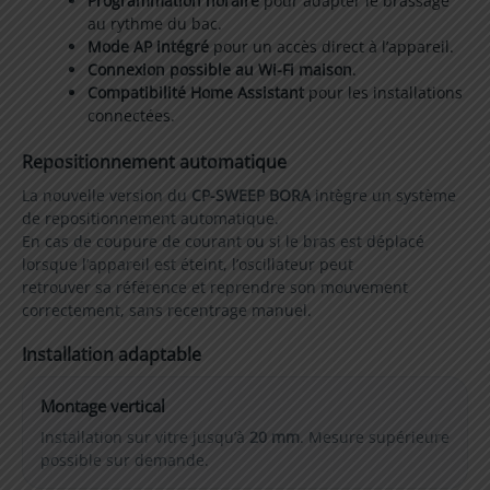
Programmation horaire
pour adapter le brassage
au rythme du bac.
Mode AP intégré
pour un accès direct à l’appareil.
Connexion possible au Wi-Fi maison
.
Compatibilité Home Assistant
pour les installations
connectées.
Repositionnement automatique
La nouvelle version du
CP-SWEEP BORA
intègre un système
de repositionnement automatique.
En cas de coupure de courant ou si le bras est déplacé
lorsque l’appareil est éteint, l’oscillateur peut
retrouver sa référence et reprendre son mouvement
correctement, sans recentrage manuel.
Installation adaptable
Montage vertical
Installation sur vitre jusqu’à
20 mm
. Mesure supérieure
possible sur demande.