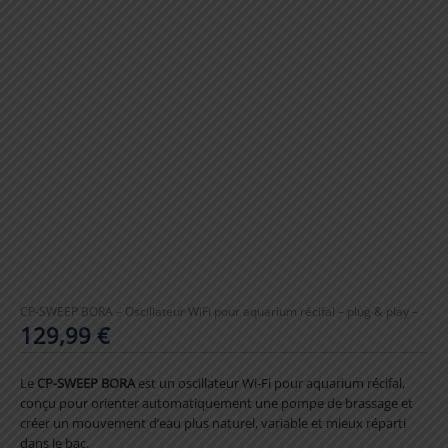
CP-SWEEP BORA – Oscillateur WiFi pour aquarium récifal – plug & play –
129,99
€
Le
CP-SWEEP BORA
est un oscillateur Wi-Fi pour aquarium récifal,
conçu pour orienter automatiquement une pompe de brassage et
créer un mouvement d’eau plus naturel, variable et mieux réparti
dans le bac.