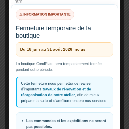
```html
Informations complémentaires
⚠ INFORMATION IMPORTANTE
Fermeture temporaire de la
OSCILLATEUR RÉCIFAL CORALPLAST
boutique
CP-SWEEP BORA — oscillateur Wi-Fi
pour pompe de brassage récifale
Du 18 juin au 31 août 2026 inclus
Le
CP-SWEEP BORA
transforme une pompe de
La boutique CoralPlast sera temporairement fermée
brassage fixe en pompe oscillante.
pendant cette période.
Il permet de créer un flux plus naturel, plus large et
plus vivant dans l’aquarium, tout en offrant
un contrôle Wi-Fi simple et précis.
Cette fermeture nous permettra de réaliser
d’importants
travaux de rénovation et de
réorganisation de notre atelier
, afin de mieux
préparer la suite et d’améliorer encore nos services.
Flux plus naturel
Déplace progressivement le brassage pour mieux couvrir le bac.
Les commandes et les expéditions ne seront
pas possibles.