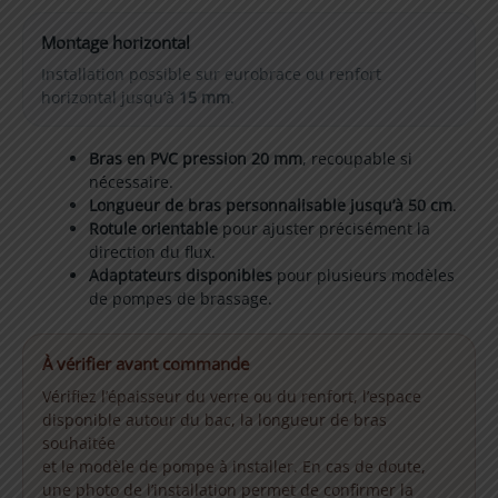
Montage horizontal
Installation possible sur eurobrace ou renfort
horizontal jusqu’à
15 mm
.
Bras en PVC pression 20 mm
, recoupable si
nécessaire.
Longueur de bras personnalisable jusqu’à 50 cm
.
Rotule orientable
pour ajuster précisément la
direction du flux.
Adaptateurs disponibles
pour plusieurs modèles
de pompes de brassage.
À vérifier avant commande
Vérifiez l’épaisseur du verre ou du renfort, l’espace
disponible autour du bac, la longueur de bras
souhaitée
et le modèle de pompe à installer. En cas de doute,
une photo de l’installation permet de confirmer la