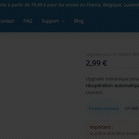
uite à partir de 79,99 € pour les envois en France, Belgique, Luxe
Contact
FAQ
Support
Blog
Upgrade pour CP-SWEEP BO
2,99
€
Upgrade mécanique pou
récupération automatiqu
courant.
Position recovery
CP-SWE
Important :
la pièce doit être insta