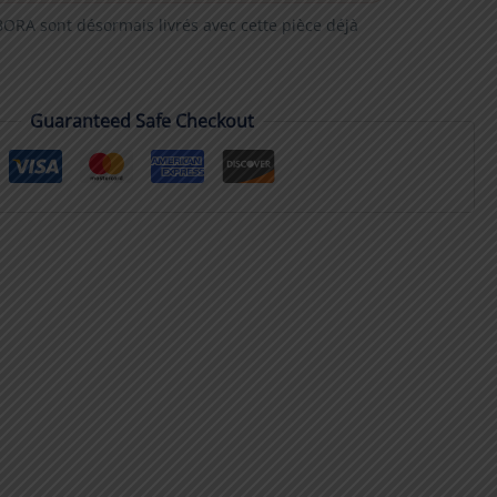
RA sont désormais livrés avec cette pièce déjà
Guaranteed Safe Checkout