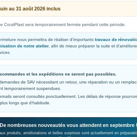
on.
juin au 31 août 2026 inclus
ue CoralPlast sera temporairement fermée pendant cette période.
Moins de décalage
Réduit le risque de mauvais repositionnement après une
ermeture nous permettra de réaliser d’importants
travaux de rénovati
isation de notre atelier
, afin de mieux préparer la suite et d’amélior
coupure.
vices.
commandes et les expéditions ne seront pas possibles.
 montage de la pièce upgrade
.
demandes de SAV nécessitant un retour, une réparation ou un rempla
 sur l’oscillateur.
nt temporairement suspendues.
emails seront consultés ponctuellement. Les délais de réponse pourro
 plus longs que d’habitude.
égration de cette upgrade
.
De nombreuses nouveautés vous attendent en septembre 
us avec cette pièce déjà installée.
ux produits, améliorations et belles surprises sont actuellement en préparati
 normalement pas nécessaire.