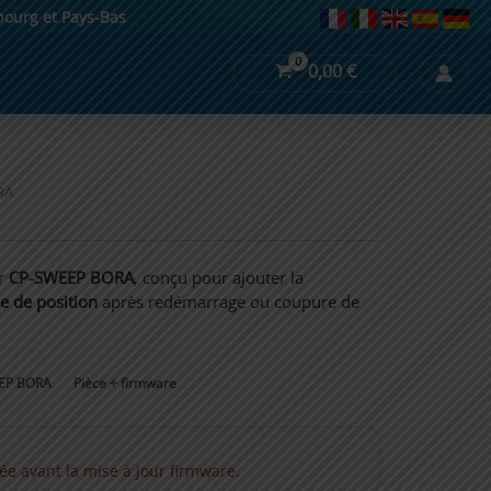
mbourg et Pays-Bas
0,00
€
RA
r
CP-SWEEP BORA
, conçu pour ajouter la
e de position
après redémarrage ou coupure de
EP BORA
Pièce + firmware
llée avant la mise à jour firmware.