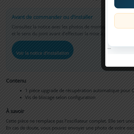
Avant de commander ou d’installer
Consultez la notice avec les photos de montage pour vérifie
et le sens du joint avant d’effectuer la mise à jour.
```
Voir la notice d’installation
Contenu
1 pièce upgrade de récupération automatique pour
Vis de blocage selon configuration
À savoir
Cette pièce ne remplace pas l’oscillateur complet. Elle sert
En cas de doute, vous pouvez envoyer une photo de votre osc