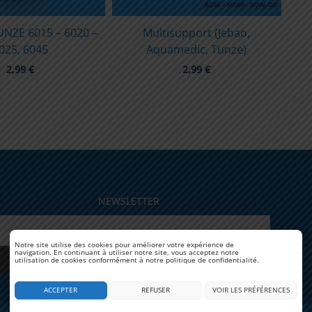
UNZE 6015 – 6020 –
Multisupport (Jebao,
F
025, 6045
Aquamedic, Tunze)
pomp
2,99
€
2,99
€
NEWSLETTER
Notre site utilise des cookies pour améliorer votre expérience de
navigation. En continuant à utiliser notre site, vous acceptez notre
utilisation de cookies conformément à notre politique de confidentialité.
ACCEPTER
REFUSER
VOIR LES PRÉFÉRENCES