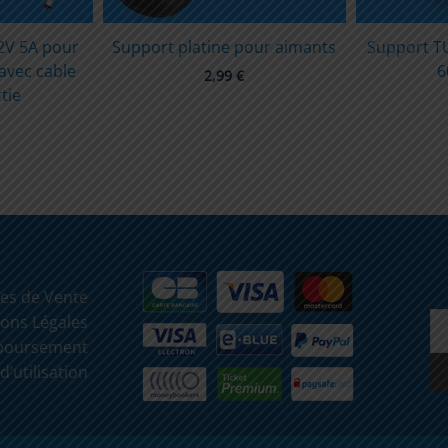
12V 5A pour
Support platine pour aimants
Support T
 avec cable
6
2,99
€
tie
es de Vente
ons Légales
mboursement
d’utilisation