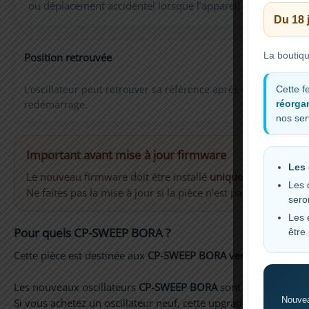
ou déplacement accidentel lorsque l’appareil est hors tensi
Du 18 
La boutiq
Position retrouvée
L’oscillateur peut retrouver sa référence après un
Cette f
réorgan
redémarrage.
nos ser
Important avant mise à jour firmware
Les 
Le nouveau firmware doit être installé
uniquement après le
Les 
Ne faites pas la mise à jour si la pièce n’est pas déjà installée
sero
Les 
Pour quels CP-SWEEP BORA ?
être
Cette pièce est destinée aux
CP-SWEEP BORA vendus avant l’int
Les nouveaux oscillateurs
CP-SWEEP BORA
sont désormais vend
Nouvea
Si vous achetez un oscillateur neuf, cette upgrade n’est donc