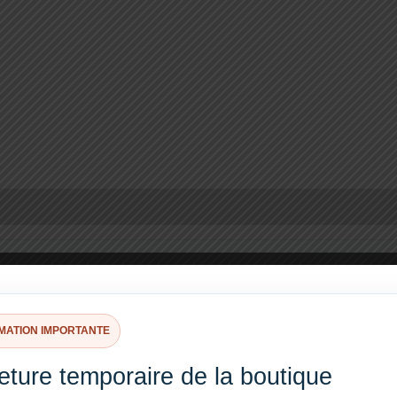
 position
MATION IMPORTANTE
P BORA compatibles
ture temporaire de la boutique
rès redémarrage, coupure de courant