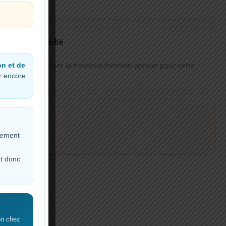
Firmware dédié
Permet d’utiliser la nouvelle fonction prévue pour cette
on et de
er encore
pièce.
cement
nt donc
!
on chez