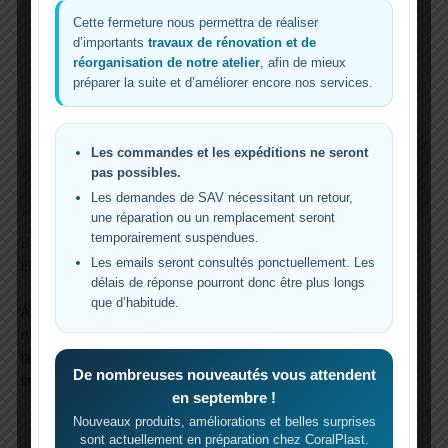
Guaranteed Safe Checkout
Cette fermeture nous permettra de réaliser
d’importants
travaux de rénovation et de
réorganisation de notre atelier
, afin de mieux
préparer la suite et d’améliorer encore nos services.
Les commandes et les expéditions ne seront
Description
pas possibles.
Informations complémentaires
Les demandes de SAV nécessitant un retour,
une réparation ou un remplacement seront
temporairement suspendues.
Bras en PVC pression de 40Cm pour notre oscillateur.
Les emails seront consultés ponctuellement. Les
Envoie’ troue’ et avec une vis de fixage
délais de réponse pourront donc être plus longs
que d’habitude.
ATTENTION: Si votre pompe n’est pas répertoriée, veuillez
nous envoyer un
e-mail
avec le modèle de pompe et dans
la grande majorité des cas, nous pouvons réaliser un
De nombreuses nouveautés vous attendent
support personnalisé sans frais supplémentaires.
en septembre !
Nouveaux produits, améliorations et belles surprises
Poids
0,1 kg
sont actuellement en préparation chez CoralPlast.