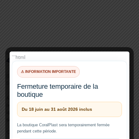
Bras PVC Pression 40Cm
```html
4,99
€
⚠ INFORMATION IMPORTANTE
Bras en PVC pression de 40Cm pour notre oscillateur.
Envoie’ troue’ et avec une vis de fixage
Fermeture temporaire de la
boutique
ATTENTION: Si votre pompe n’est pas répertoriée, veuillez
nous envoyer un
e-mail
avec le modèle de pompe et dans
Du 18 juin au 31 août 2026 inclus
la grande majorité des cas, nous pouvons réaliser un
support personnalisé sans frais supplémentaires.
La boutique CoralPlast sera temporairement fermée
pendant cette période.
Add to Wishlist