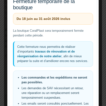
Fermeture temporaire de la
Tunze Stream 6015
boutique
Tunze Stream 6020
Tunze Stream 6025
Tunze Stream 6045
Du 18 juin au 31 août 2026 inclus
ATTENTION: Si votre pompe n’est pas répertoriée, veuillez
La boutique CoralPlast sera temporairement fermée
nous envoyer un
e-mail
avec le modèle de pompe et dans
pendant cette période.
la grande majorité des cas, nous pouvons réaliser un
support personnalisé sans frais supplémentaires.
Cette fermeture nous permettra de réaliser
d’importants
travaux de rénovation et de
Add to Wishlist
réorganisation de notre atelier
, afin de mieux
Guaranteed Safe Checkout
préparer la suite et d’améliorer encore nos services.
Les commandes et les expéditions ne seront
pas possibles.
Les demandes de SAV nécessitant un retour,
une réparation ou un remplacement seront
temporairement suspendues.
Description
Les emails seront consultés ponctuellement. Les