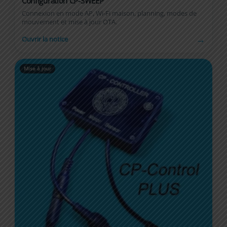
Configuration CP-SWEEP
Connexion en mode AP, Wi-Fi maison, planning, modes de
mouvement et mise à jour OTA.
→
Ouvrir la notice
Mise à jour