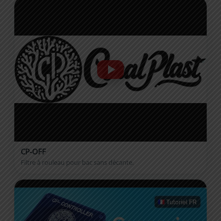
CP-OFF
Filtre à rouleau pour bac sans décante.