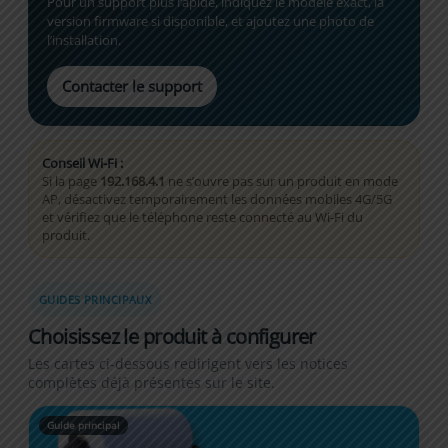
Pour un support plus rapide, indiquez le modèle exact, la
version firmware si disponible, et ajoutez une photo de
l’installation.
Contacter le support
Conseil Wi-Fi :
Si la page
192.168.4.1
ne s’ouvre pas sur un produit en mode
AP, désactivez temporairement les données mobiles 4G/5G
et vérifiez que le téléphone reste connecté au Wi-Fi du
produit.
GUIDES PRINCIPAUX
Choisissez le produit à configurer
Les cartes ci-dessous redirigent vers les notices
complètes déjà présentes sur le site.
Guide principal