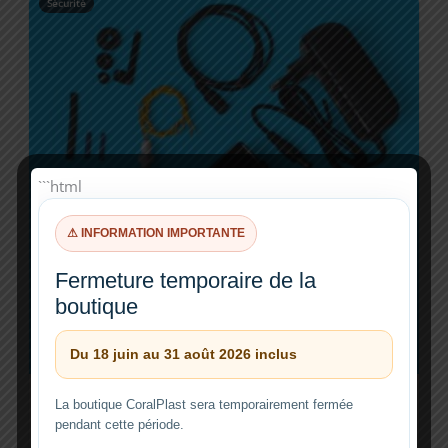
Sécurité
```html
⚠ INFORMATION IMPORTANTE
Fermeture temporaire de la
boutique
Du 18 juin au 31 août 2026 inclus
Capteur anti-débordement
La boutique CoralPlast sera temporairement fermée
Installer le capteur pour protéger un écumeur, une réserve
pendant cette période.
ou un système de remplissage.