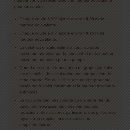
hauteur verticale réelle avec une hauteur équivalente
pour les coudes.
Chaque coude à 90° ajoute environ
0,30 m
de
hauteur équivalente.
Chaque coude à 45° ajoute environ
0,15 m
de
hauteur équivalente.
Le débit est ensuite estimé à partir du débit
maximum annoncé par le fabricant et de la hauteur
maximum annoncée pour la pompe.
Quand une courbe fabricant ou un graphique fiable
est disponible, le calcul utilise une interpolation de
cette courbe. Sinon, il utilise une courbe prudente
basée sur le débit maximum et la hauteur maximum
annoncés.
Le calcul ne tient pas compte du diamètre réel du
tuyau, de l’encrassement, des vannes, des
réductions, des raccords particuliers, des grilles, des
tuyaux trop souples, ni des restrictions
supplémentaires.