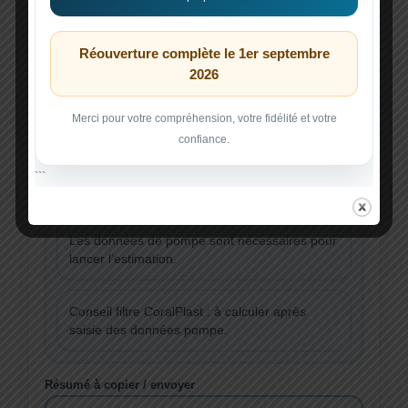
DÉBIT THÉORIQUE RÉGLÉ
Réouverture complète le 1er septembre
— l/h
2026
RENOUVELLEMENT
Merci pour votre compréhension, votre fidélité et votre
—
confiance.
```
LECTURE DU RÉSULTAT
Les données de pompe sont nécessaires pour
lancer l’estimation.
Conseil filtre CoralPlast : à calculer après
saisie des données pompe.
Résumé à copier / envoyer