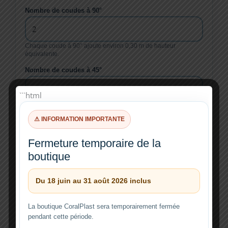
Nombre de coudes à 90°
Chaque coude à 90° ajoute environ 0,30 m de hauteur
équivalente.
Nombre de coudes à 45°
```html
Chaque coude à 45° ajoute environ 0,15 m de hauteur
équivalente.
⚠ INFORMATION IMPORTANTE
Volume système, facultatif
Fermeture temporaire de la
boutique
Permet d’afficher le renouvellement par heure via la remontée.
Du 18 juin au 31 août 2026 inclus
CALCULER LE DÉBIT
La boutique CoralPlast sera temporairement fermée
RÉINITIALISER
pendant cette période.