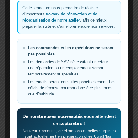
Cette fermeture nous permettra de réaliser
d’importants
travaux de rénovation et de
Résultat estimé
réorganisation de notre atelier
, afin de mieux
préparer la suite et d’améliorer encore nos services.
DÉBIT RÉEL APPROXIMATIF
—
l/h
Les commandes et les expéditions ne seront
pas possibles.
Sélectionnez une pompe dans la liste ou
renseignez le débit maximum et la hauteur
Les demandes de SAV nécessitant un retour,
une réparation ou un remplacement seront
maximum de votre pompe.
temporairement suspendues.
Les emails seront consultés ponctuellement. Les
délais de réponse pourront donc être plus longs
HAUTEUR ÉQUIVALENTE
que d’habitude.
1,95 m
De nombreuses nouveautés vous attendent
DÉBIT CONSERVÉ
en septembre !
—%
Nouveaux produits, améliorations et belles surprises
sont actuellement en préparation chez CoralPlast.