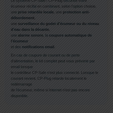
Le système CP-Safe / CP-Plug sécurise votre
écumeur récifal en combinant, selon l’option choisie,
une
prise retardée locale
, une
protection anti-
débordement
,
une
surveillance du godet d’écumeur ou du niveau
d’eau dans la décante
,
une
alarme sonore
, la
coupure automatique de
l’écumeur
et des
notifications email
.
En cas de coupure de courant ou de perte
d’alimentation, le kit complet peut vous prévenir par
email lorsque
le contrôleur CP-Safe n’est plus connecté. Lorsque le
courant revient, CP-Plug retarde localement le
redémarrage
de l’écumeur, même si Internet n’est pas encore
disponible.