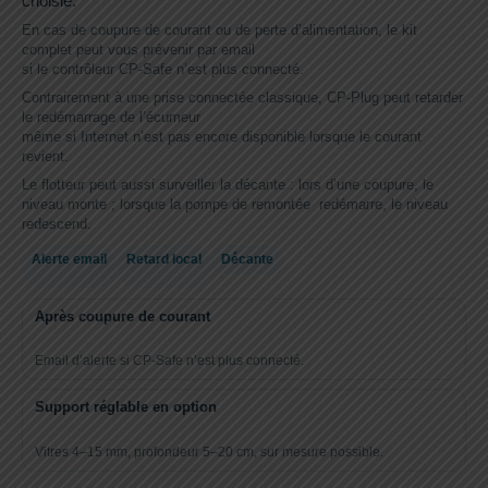
choisie.
En cas de coupure de courant ou de perte d’alimentation, le kit
complet peut vous prévenir par email
si le contrôleur CP-Safe n’est plus connecté.
Contrairement à une prise connectée classique, CP-Plug peut retarder
le redémarrage de l’écumeur
même si Internet n’est pas encore disponible lorsque le courant
revient.
Le flotteur peut aussi surveiller la décante : lors d’une coupure, le
niveau monte ; lorsque la pompe de remontée redémarre, le niveau
redescend.
Alerte email
Retard local
Décante
Après coupure de courant
Email d’alerte si CP-Safe n’est plus connecté.
Support réglable en option
Vitres 4–15 mm, profondeur 5–20 cm, sur mesure possible.