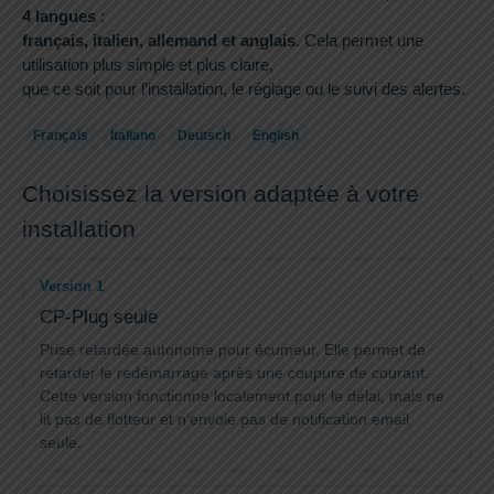
4 langues
:
français, italien, allemand et anglais
. Cela permet une
utilisation plus simple et plus claire,
que ce soit pour l’installation, le réglage ou le suivi des alertes.
Français
Italiano
Deutsch
English
Choisissez la version adaptée à votre
installation
Version 1
CP-Plug seule
Prise retardée autonome pour écumeur. Elle permet de
retarder le redémarrage après une coupure de courant.
Cette version fonctionne localement pour le délai, mais ne
lit pas de flotteur et n’envoie pas de notification email
seule.