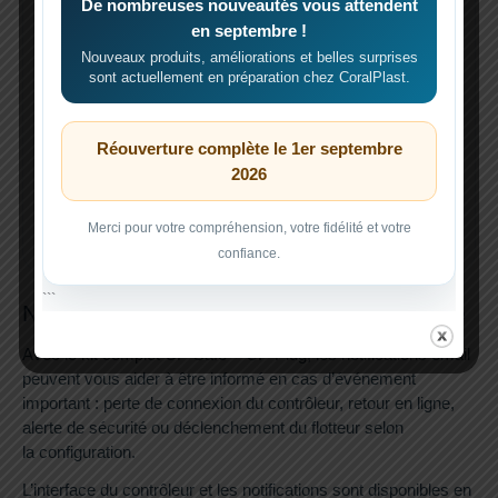
De nombreuses nouveautés vous attendent
en septembre !
Profondeur réglable
Nouveaux produits, améliorations et belles surprises
sont actuellement en préparation chez CoralPlast.
Réglage de la position du capteur de 5 à 20 cm.
Réouverture complète le 1er septembre
Sur mesure possible
2026
Dimensions personnalisées sur demande via le formulaire
de contact.
Merci pour votre compréhension, votre fidélité et votre
confiance.
```
Notifications email et interface multilingue
Avec le kit complet CP-Safe + CP-Plug, les notifications email
peuvent vous aider à être informé en cas d’événement
important : perte de connexion du contrôleur, retour en ligne,
alerte de sécurité ou déclenchement du flotteur selon
la configuration.
L’interface du contrôleur et les notifications sont disponibles en