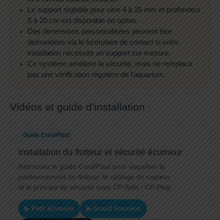
Le support réglable pour vitre 4 à 15 mm et profondeur
5 à 20 cm est disponible en option.
Des dimensions personnalisées peuvent être
demandées via le formulaire de contact si votre
installation nécessite un support sur mesure.
Ce système améliore la sécurité, mais ne remplace
pas une vérification régulière de l’aquarium.
Vidéos et guide d’installation
Guide CoralPlast
Installation du flotteur et sécurité écumeur
Retrouvez le guide CoralPlast pour visualiser le
positionnement du flotteur, le câblage du capteur
et le principe de sécurité avec CP-Safe / CP-Plug.
▶ Petit écumeur
▶ Grand écumeur