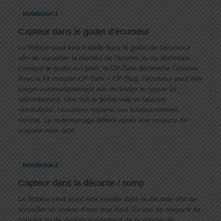
Installation 1
Capteur dans le godet d’écumeur
Le flotteur peut être installé dans le godet de l’écumeur
afin de surveiller la montée de l’écume ou du skimmate.
Lorsque le godet est plein, le CP-Safe déclenche l’alarme.
Avec le kit complet CP-Safe + CP-Plug, l’écumeur peut être
coupé automatiquement afin de limiter le risque de
débordement. Une fois le godet vidé et l’alarme
réinitialisée, l’écumeur reprend son fonctionnement
normal. Le redémarrage différé après une coupure de
courant reste actif.
Installation 2
Capteur dans la décante / sump
Le flotteur peut aussi être installé dans la décante afin de
surveiller un niveau d’eau trop haut. En cas de coupure de
courant ou de dysfonctionnement de la pompe de