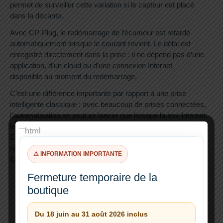
permet de surveiller cette variation si le capteur est placé
dans la décante.
Avec CP-Plug, le redémarrage de l’écumeur est retardé
automatiquement lorsque le courant revient. Le délai est
enregistré directement dans la prise : il ne dépend pas d’une
application, d’un cloud ou d’une connexion Internet
disponible au moment du redémarrage.
C’est une différence importante par rapport à une prise
intelligente classique : avec beaucoup de prises connectées,
l’automatisation ne peut se lancer que lorsque la box Internet,
le Wi-Fi et le service cloud sont à nouveau disponibles.
```html
En cas de coupure de courant, cela peut laisser l’écumeur
redémarrer trop tôt. CP-Plug évite ce problème grâce à un
⚠ INFORMATION IMPORTANTE
fonctionnement local.
Fermeture temporaire de la
Pourquoi ne pas utiliser une simple prise
boutique
connectée ?
Du 18 juin au 31 août 2026 inclus
Une prise intelligente classique dépend souvent d’une