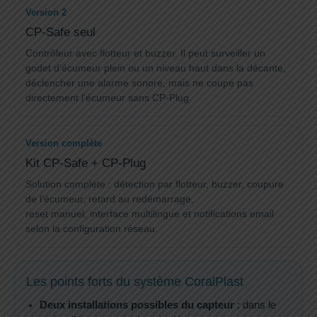
Version 2
CP-Safe seul
Contrôleur avec flotteur et buzzer. Il peut surveiller un
godet d’écumeur plein ou un niveau haut dans la décante,
déclencher une alarme sonore, mais ne coupe pas
directement l’écumeur sans CP-Plug.
Version complète
Kit CP-Safe + CP-Plug
Solution complète : détection par flotteur, buzzer, coupure
de l’écumeur, retard au redémarrage,
reset manuel, interface multilingue et notifications email
selon la configuration réseau.
Les points forts du système CoralPlast
Deux installations possibles du capteur
: dans le