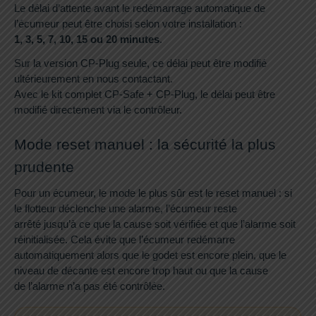
Le délai d’attente avant le redémarrage automatique de
l’écumeur peut être choisi selon votre installation :
1, 3, 5, 7, 10, 15 ou 20 minutes
.
Sur la version CP-Plug seule, ce délai peut être modifié
ultérieurement en nous contactant.
Avec le kit complet CP-Safe + CP-Plug, le délai peut être
modifié directement via le contrôleur.
Mode reset manuel : la sécurité la plus
prudente
Pour un écumeur, le mode le plus sûr est le reset manuel : si
le flotteur déclenche une alarme, l’écumeur reste
arrêté jusqu’à ce que la cause soit vérifiée et que l’alarme soit
réinitialisée. Cela évite que l’écumeur redémarre
automatiquement alors que le godet est encore plein, que le
niveau de décante est encore trop haut ou que la cause
de l’alarme n’a pas été contrôlée.