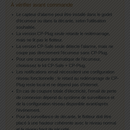
À vérifier avant commande
Le capteur d’alarme peut être installé dans le godet
d’écumeur ou dans la décante, selon l’utilisation
souhaitée.
La version CP-Plug seule retarde le redémarrage,
mais ne lit pas le flotteur.
La version CP-Safe seule détecte l’alarme, mais ne
coupe pas directement l’écumeur sans CP-Plug.
Pour une coupure automatique de l’écumeur,
choisissez le kit CP-Safe + CP-Plug.
Les notifications email nécessitent une configuration
réseau fonctionnelle ; le retard au redémarrage de CP-
Plug reste local et ne dépend pas d’Internet.
En cas de coupure totale d’électricité, l’email de perte
de connexion dépend du système de surveillance et
de la configuration réseau disponible avant/après
l’événement.
Pour la surveillance de décante, le flotteur doit être
placé à une hauteur cohérente avec le niveau normal
et le niveau haut de sécurité.