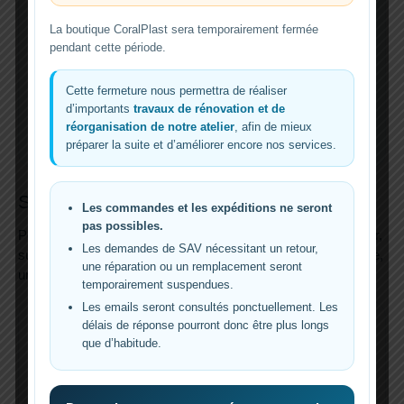
automatisation cloud. Après une coupure de courant,
il faut attendre que la box Internet, le Wi-Fi et l’application
La boutique CoralPlast sera temporairement fermée
pendant cette période.
soient à nouveau opérationnels avant que la règle
puisse s’exécuter. CP-Plug fonctionne différemment : le
délai de redémarrage est enregistré localement dans la
Cette fermeture nous permettra de réaliser
prise,
d’importants
travaux de rénovation et de
ce qui permet de retarder l’allumage de l’écumeur même si
réorganisation de notre atelier
, afin de mieux
Internet n’est pas encore disponible.
préparer la suite et d’améliorer encore nos services.
Support de capteur réglable en option
Les commandes et les expéditions ne seront
pas possibles.
Pour faciliter l’installation du capteur dans un godet d’écumeur,
Les demandes de SAV nécessitant un retour,
sur le bord d’une décante ou dans un compartiment technique,
une réparation ou un remplacement seront
un support réglable est disponible en option.
temporairement suspendues.
Les emails seront consultés ponctuellement. Les
délais de réponse pourront donc être plus longs
Épaisseur de verre
que d’habitude.
Compatible avec vitres de 4 à 15 mm.