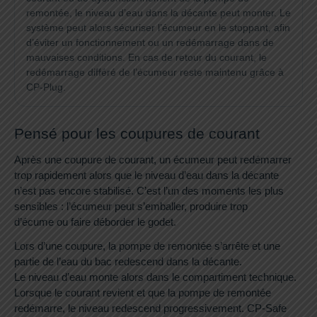
remontée, le niveau d’eau dans la décante peut monter. Le
système peut alors sécuriser l’écumeur en le stoppant, afin
d’éviter un fonctionnement ou un redémarrage dans de
mauvaises conditions. En cas de retour du courant, le
redémarrage différé de l’écumeur reste maintenu grâce à
CP-Plug.
Pensé pour les coupures de courant
Après une coupure de courant, un écumeur peut redémarrer
trop rapidement alors que le niveau d’eau dans la décante
n’est pas encore stabilisé. C’est l’un des moments les plus
sensibles : l’écumeur peut s’emballer, produire trop
d’écume ou faire déborder le godet.
Lors d’une coupure, la pompe de remontée s’arrête et une
partie de l’eau du bac redescend dans la décante.
Le niveau d’eau monte alors dans le compartiment technique.
Lorsque le courant revient et que la pompe de remontée
redémarre, le niveau redescend progressivement. CP-Safe