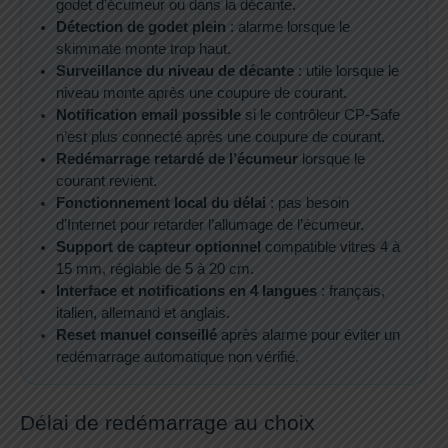
godet d’écumeur ou dans la décante.
Détection de godet plein
: alarme lorsque le
skimmate monte trop haut.
Surveillance du niveau de décante
: utile lorsque le
niveau monte après une coupure de courant.
Notification email possible
si le contrôleur CP-Safe
n’est plus connecté après une coupure de courant.
Redémarrage retardé de l’écumeur
lorsque le
courant revient.
Fonctionnement local du délai
: pas besoin
d’Internet pour retarder l’allumage de l’écumeur.
Support de capteur optionnel
compatible vitres 4 à
15 mm, réglable de 5 à 20 cm.
Interface et notifications en 4 langues
: français,
italien, allemand et anglais.
Reset manuel conseillé
après alarme pour éviter un
redémarrage automatique non vérifié.
Délai de redémarrage au choix