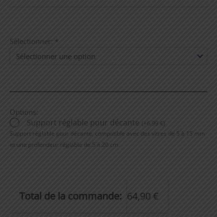
Sélectionner:
*
Options:
Support réglable pour décante
(
+
6,99
€
)
Support réglable pour décante, compatible avec des vitres de 5 à 15 mm
et une profondeur réglable de 5 à 20 cm.
Total de la commande:
64,90
€