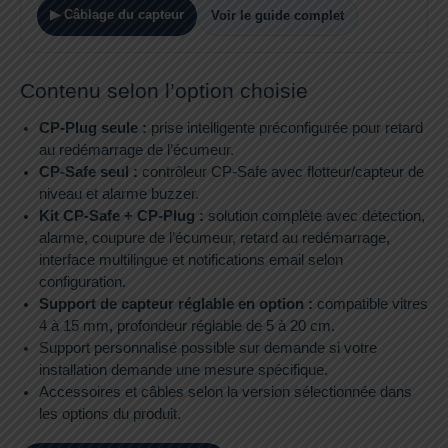
▶ Câblage du capteur
Voir le guide complet
Contenu selon l’option choisie
CP-Plug seule :
prise intelligente préconfigurée pour retard
au redémarrage de l’écumeur.
CP-Safe seul :
contrôleur CP-Safe avec flotteur/capteur de
niveau et alarme buzzer.
Kit CP-Safe + CP-Plug :
solution complète avec détection,
alarme, coupure de l’écumeur, retard au redémarrage,
interface multilingue et notifications email selon
configuration.
Support de capteur réglable en option :
compatible vitres
4 à 15 mm, profondeur réglable de 5 à 20 cm.
Support personnalisé possible sur demande si votre
installation demande une mesure spécifique.
Accessoires et câbles selon la version sélectionnée dans
les options du produit.