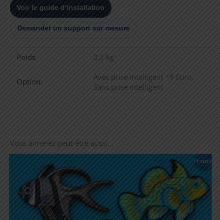
Voir le guide d’installation
Demander un support sur mesure
Poids
0,3 kg
Avec prise intelligent +9 Euro,
Option:
Sans prise intelligent
Vous aimerez peut-être aussi…
Promo !