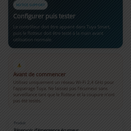
NOTICE SUPPORT
Configurer puis tester
Le contrôleur doit être appairé dans Tuya Smart,
puis le flotteur doit être testé à la main avant
utilisation normale.
Avant de commencer
Utilisez uniquement un réseau Wi‑Fi 2,4 GHz pour
l’appairage Tuya. Ne laissez pas l’écumeur sans
surveillance tant que le flotteur et la coupure n’ont
pas été testés.
Produit
Réservoir d’émergence écumeur