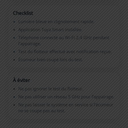
Checklist
Lumière bleue en clignotement rapide.
Application Tuya Smart installée.
Téléphone connecté au Wi‑Fi 2,4 GHz pendant
l’appairage.
Test du flotteur effectué avec notification reçue.
Écumeur bien coupé lors du test.
À éviter
Ne pas ignorer le test du flotteur.
Ne pas utiliser un réseau 5 GHz pour l’appairage.
Ne pas laisser le système en service si l’écumeur
ne se coupe pas au test.