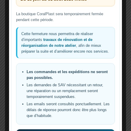
La boutique CoralPlast sera temporairement fermée
pendant cette période.
4
Cette fermeture nous permettra de réaliser
d’importants
travaux de rénovation et de
Ajoutez l’appareil dans Tuya Smart
réorganisation de notre atelier
, afin de mieux
préparer la suite et d’améliorer encore nos services.
Ouvrez l’application, appuyez sur +, puis suivez
l’assistant d’appairage avec votre Wi‑Fi 2,4 GHz.
Les commandes et les expéditions ne seront
pas possibles.
5
Les demandes de SAV nécessitant un retour,
une réparation ou un remplacement seront
Testez le flotteur
temporairement suspendues.
Activez le flotteur avec votre doigt : vous devez
Les emails seront consultés ponctuellement. Les
recevoir une notification sur le téléphone et
délais de réponse pourront donc être plus longs
l’écumeur doit s’éteindre.
que d’habitude.