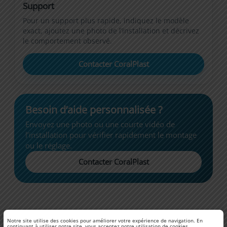
Support
Pour un support plus rapide, indiquez le modèle
exact, ajoutez une photo de l’installation et décrivez
le comportement observé.
Contacter CoralPlast
Besoin d’aide personnalisée ?
Envoyez une photo ou une courte vidéo de
l’installation pour vérifier rapidement le montage
ou le réglage.
Contacter CoralPlast
Notre site utilise des cookies pour améliorer votre expérience de navigation. En
continuant à utiliser notre site, vous acceptez notre utilisation de cookies