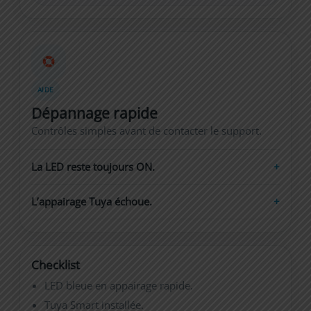
AIDE
Dépannage rapide
Contrôles simples avant de contacter le support.
La LED reste toujours ON.
L’appairage Tuya échoue.
Checklist
LED bleue en appairage rapide.
Tuya Smart installée.