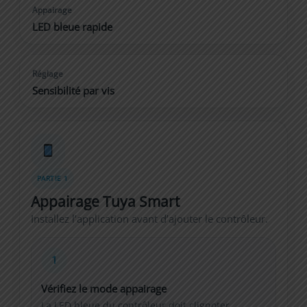
Appairage
LED bleue rapide
Réglage
Sensibilité par vis
PARTIE 1
Appairage Tuya Smart
Installez l’application avant d’ajouter le contrôleur.
1
Vérifiez le mode appairage
La LED bleue du contrôleur doit clignoter