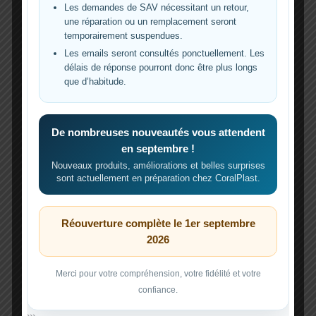
Les demandes de SAV nécessitant un retour,
Sans eau derrière la vitre, la LED doit être OFF.
une réparation ou un remplacement seront
Avec l’eau derrière la zone du capteur, elle doit
temporairement suspendues.
passer ON.
Les emails seront consultés ponctuellement. Les
délais de réponse pourront donc être plus longs
que d’habitude.
De nombreuses nouveautés vous attendent
PARTIE 3
en septembre !
Calibrage de sensibilité
Nouveaux produits, améliorations et belles surprises
sont actuellement en préparation chez CoralPlast.
À faire si la LED reste ON sans eau.
Réouverture complète le 1er septembre
1
2026
Retirez le petit cache
À l’arrière côté LED, retirez doucement le cache
Merci pour votre compréhension, votre fidélité et votre
avec un tournevis plat fin.
confiance.