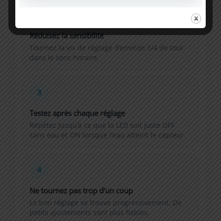
```
2
Réduisez la sensibilité
Tournez la vis de réglage d’environ 1/4 de tour
dans le sens horaire.
3
Testez après chaque réglage
Répétez jusqu’à ce que la LED soit juste OFF
sans eau et ON lorsque l’eau atteint le capteur.
4
Ne tournez pas trop d’un coup
Le bon réglage se trouve progressivement. De
petits ajustements sont plus fiables.