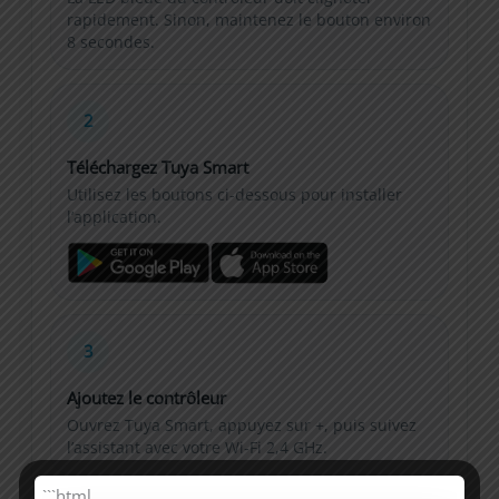
rapidement. Sinon, maintenez le bouton environ
8 secondes.
2
Téléchargez Tuya Smart
Utilisez les boutons ci-dessous pour installer
l’application.
3
Ajoutez le contrôleur
Ouvrez Tuya Smart, appuyez sur +, puis suivez
l’assistant avec votre Wi‑Fi 2,4 GHz.
```html