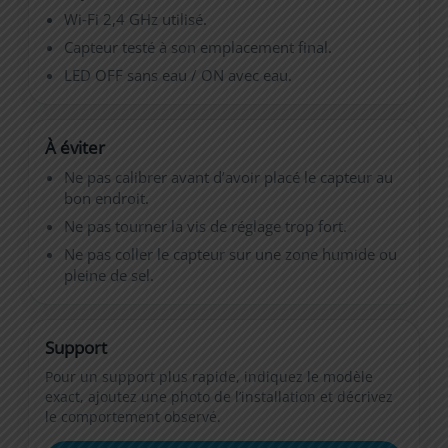
Wi‑Fi 2,4 GHz utilisé.
Capteur testé à son emplacement final.
LED OFF sans eau / ON avec eau.
À éviter
Ne pas calibrer avant d’avoir placé le capteur au
bon endroit.
Ne pas tourner la vis de réglage trop fort.
Ne pas coller le capteur sur une zone humide ou
pleine de sel.
Support
Pour un support plus rapide, indiquez le modèle
exact, ajoutez une photo de l’installation et décrivez
le comportement observé.