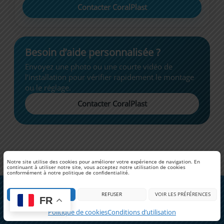
Contacter CoralPlast
Besoin d’aide personnalisée ?
Envoyez une photo ou une courte vidéo de
l’installation pour vérifier rapidement le montage
ou le réglage.
Contacter CoralPlast
Notre site utilise des cookies pour améliorer votre expérience de navigation. En
continuant à utiliser notre site, vous acceptez notre utilisation de cookies
conformément à notre politique de confidentialité.
Copyright © 2026 | CoralPlast
ACCEPTER
REFUSER
VOIR LES PRÉFÉRENCES
FR
Facebook
Instagram
Politique de cookies
Conditions d’utilisation