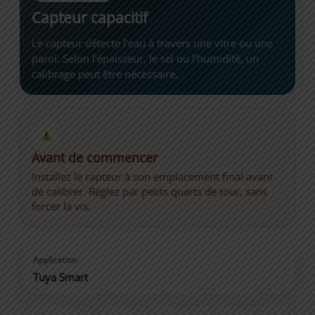
Capteur capacitif
Le capteur détecte l’eau à travers une vitre ou une
paroi. Selon l’épaisseur, le sel ou l’humidité, un
calibrage peut être nécessaire.
Avant de commencer
Installez le capteur à son emplacement final avant
de calibrer. Réglez par petits quarts de tour, sans
forcer la vis.
Application
Tuya Smart