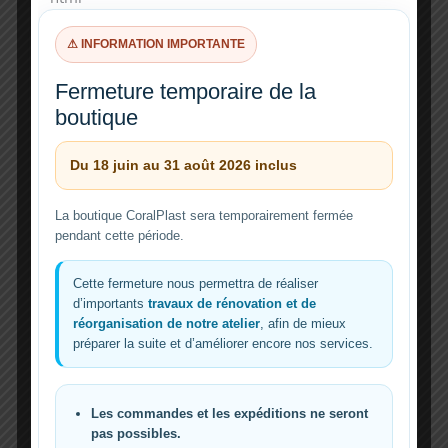
⚠ INFORMATION IMPORTANTE
Fermeture temporaire de la
PARTIE 2
boutique
Positionnement du capteur
Le capteur doit être testé à son emplacement
Du 18 juin au 31 août 2026 inclus
définitif.
La boutique CoralPlast sera temporairement fermée
pendant cette période.
1
Placez le capteur sur la vitre
Cette fermeture nous permettra de réaliser
d’importants
travaux de rénovation et de
Installez-le à la hauteur où l’eau doit être
réorganisation de notre atelier
, afin de mieux
détectée.
préparer la suite et d’améliorer encore nos services.
2
Les commandes et les expéditions ne seront
pas possibles.
Vérifiez la LED