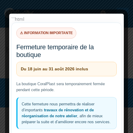
Aller
au
0,00
€
contenu
```html
⚠ INFORMATION IMPORTANTE
Fermeture temporaire de la
hh
boutique
Du 18 juin au 31 août 2026 inclus
La boutique CoralPlast sera temporairement fermée
Copyright © 2026 | CoralPlast
pendant cette période.
Facebook
Instagram
Cette fermeture nous permettra de réaliser
d’importants
travaux de rénovation et de
réorganisation de notre atelier
, afin de mieux
préparer la suite et d’améliorer encore nos services.