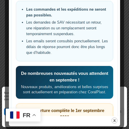
Les commandes et les expéditions ne seront
pas possibles.
Les demandes de SAV nécessitant un retour,
une réparation ou un remplacement seront
temporairement suspendues.
Les emails seront consultés ponctuellement. Les
délais de réponse pourront donc être plus longs
que d’habitude.
De nombreuses nouveautés vous attendent
en septembre !
Nouveaux produits, améliorations et belles surprises
sont actuellement en préparation chez CoralPlast.
Notre site utilise des cookies pour améliorer votre expérience de navigation. En
continuant à utiliser notre site, vous acceptez notre utilisation de cookies
conformément à notre politique de confidentialité.
Réouverture complète le 1er septembre
ACCEPTER
REFUSER
VOIR LES PRÉFÉRENCES
FR
2026
Politique de cookies
Conditions d’utilisation