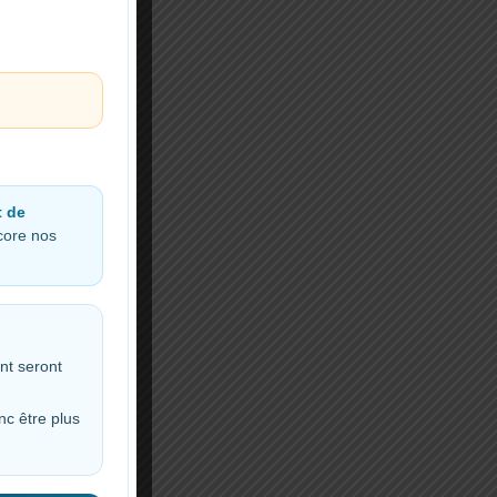
t de
ncore nos
nt seront
nc être plus