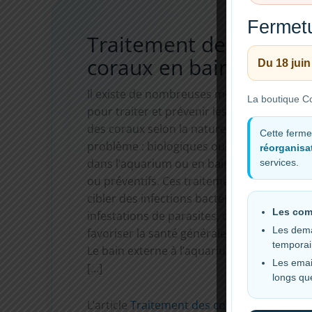
Fermetu
Traitement des
coraux en bain – DIP
Du 18 juin
Il existe de nombreuses méthodes
La boutique Co
pour traiter et prévenir les maladies
des coraux selon la nature du
Cette ferme
problème : biologiques ou chimiques,
réorganisat
dans l’aquarium ou en bains, curatifs
services.
ou préventifs. Ces traitements peuvent
cibler des infections bactériennes, des
Les com
infestations de parasites, ou encore
Les dema
favoriser la santé générale des coraux.
tempora
Le bain externe à l’aquarium présente
Les emai
[…]
longs qu
L’article
Traitement des coraux en bain