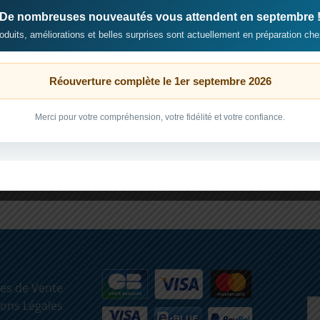
De nombreuses nouveautés vous attendent en septembre 
L’article
Traitement probiotique de
duits, améliorations et belles surprises sont actuellement en préparation che
nécroses coralliennes
est apparu en
premier sur
Reeflexions
.
Réouverture complète le 1er septembre 2026
Traitement
Lire la suite »
probiotique
Merci pour votre compréhension, votre fidélité et votre confiance.
de
nécroses
coralliennes
es de Vente
ons Légales