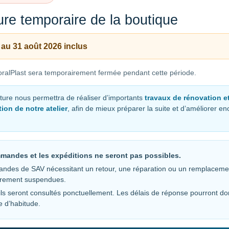
re temporaire de la boutique
Traitement
probiotique de
 au 31 août 2026 inclus
nécroses
ralPlast sera temporairement fermée pendant cette période.
coralliennes
ture nous permettra de réaliser d’importants
travaux de rénovation e
Une cause très fréquente de la perte
ion de notre atelier
, afin de mieux préparer la suite et d’améliorer e
de coraux en aquarium résulte de
nécroses tissulaires. Ce phénomène
est d’autant plus étudié depuis que la
maladie de la perte de tissu corallien
mandes et les expéditions ne seront pas possibles.
(SCTLD) s’est propagée dans les récifs
ndes de SAV nécessitant un retour, une réparation ou un remplaceme
coralliens de la Floride et des grandes
irement suspendues.
Caraïbes. Une approche récente pour
ls seront consultés ponctuellement. Les délais de réponse pourront do
contrecarrer son développement
e d’habitude.
consiste à exploiter […]