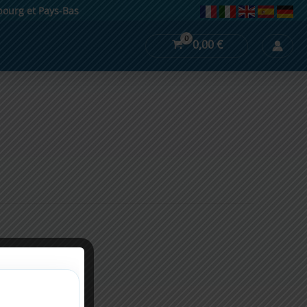
mbourg et Pays-Bas
0,00
€