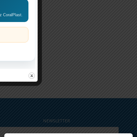
!
z CoralPlast.
NEWSLETTER