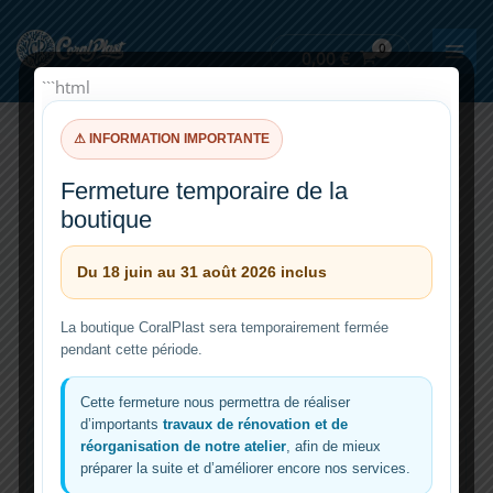
Aller
au
0,00
€
contenu
```html
⚠ INFORMATION IMPORTANTE
sucre
Fermeture temporaire de la
boutique
Du 18 juin au 31 août 2026 inclus
La boutique CoralPlast sera temporairement fermée
pendant cette période.
Cette fermeture nous permettra de réaliser
d’importants
travaux de rénovation et de
réorganisation de notre atelier
, afin de mieux
préparer la suite et d’améliorer encore nos services.
Doser du carbone en aquariophilie