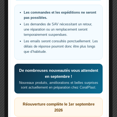
récifale
La qualité d’une eau récifale repose sur un
Les commandes et les expéditions ne seront
écosystème bactérien équilibré et dynamique.
pas possibles.
Les bactéries hétérotrophes, essentielles pour
Les demandes de SAV nécessitant un retour,
la dénitrification et le traitement des déchets
une réparation ou un remplacement seront
organiques, nécessitent une source de
temporairement suspendues.
carbone pour se développer. Ajouter du
Les emails seront consultés ponctuellement. Les
carbone dans un aquarium récifal devient
délais de réponse pourront donc être plus longs
alors un moyen de soutenir cette faune
que d’habitude.
bactérienne et ainsi, contrôler les nutriments
[…]
De nombreuses nouveautés vous attendent
L’article
Doser du carbone en aquariophilie
en septembre !
récifale
est apparu en premier sur
Reeflexions
.
Nouveaux produits, améliorations et belles surprises
sont actuellement en préparation chez CoralPlast.
Doser
Lire la suite »
du
carbone
Réouverture complète le 1er septembre
en
2026
aquariophilie