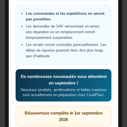
nécroses coralliennes
Une cause très fréquente de la perte de coraux
Les commandes et les expéditions ne seront
en aquarium résulte de nécroses tissulaires.
pas possibles.
Ce phénomène est d’autant plus étudié depuis
Les demandes de SAV nécessitant un retour,
que la maladie de la perte de tissu corallien
une réparation ou un remplacement seront
(SCTLD) s’est propagée dans les récifs
temporairement suspendues.
coralliens de la Floride et des grandes
Les emails seront consultés ponctuellement. Les
Caraïbes. Une approche récente pour
délais de réponse pourront donc être plus longs
contrecarrer son développement consiste à
que d’habitude.
exploiter […]
L’article
Traitement probiotique de nécroses
De nombreuses nouveautés vous attendent
coralliennes
est apparu en premier sur
en septembre !
Reeflexions
.
Nouveaux produits, améliorations et belles surprises
sont actuellement en préparation chez CoralPlast.
Traitement
Lire la suite »
probiotique
de
Réouverture complète le 1er septembre
nécroses
2026
coralliennes