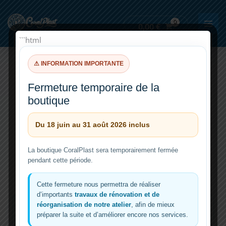
Aller
au
0,00
€
contenu
```html
⚠ INFORMATION IMPORTANTE
st
Fermeture temporaire de la
boutique
Du 18 juin au 31 août 2026 inclus
La boutique CoralPlast sera temporairement fermée
pendant cette période.
Cette fermeture nous permettra de réaliser
d’importants
travaux de rénovation et de
réorganisation de notre atelier
, afin de mieux
préparer la suite et d’améliorer encore nos services.
Traitement probiotique de