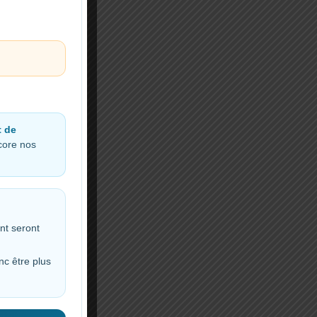
t de
ncore nos
nt seront
nc être plus