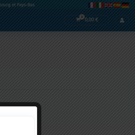
mbourg et Pays-Bas
0,00
€