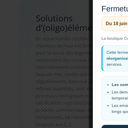
Fermetu
Solutions
Du 18 juin
d'(oligo)éléments
En aquariophilie récifale, l’équilibre
La boutique Co
chimique de l’eau est fondamental
pour la santé des organismes,
Cette ferme
réorganisat
notamment des coraux. Les
services.
macroéléments constituent la base de
l’eau de mer, tandis que les
oligoéléments, bien que présents en
Les com
infimes quantités, sont essentiels aux
Les dema
processus biologiques (croissance,
tempora
calcification, reproduction). Les
Les emai
produits commerciaux, souvent multi
longs qu
composants, ne répondent pas
toujours aux […]