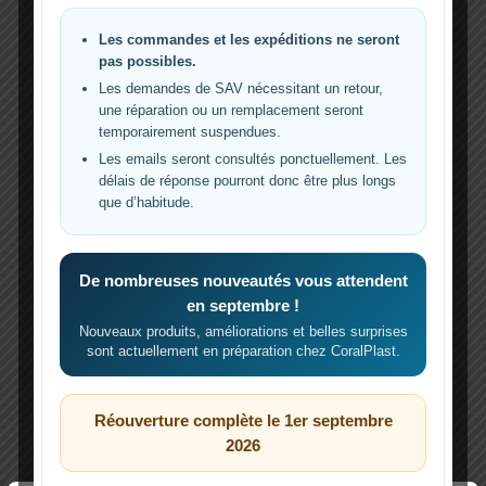
Le ratio de Redfield, bien connu des
Les commandes et les expéditions ne seront
biologistes marins, établit un rapport (C:N:P)
pas possibles.
dans la biomasse phytoplanctonique des
Les demandes de SAV nécessitant un retour,
océans. Cette constante relative à un
une réparation ou un remplacement seront
écosystème marin particulier, est souvent
temporairement suspendues.
évoquée en aquariophilie récifale comme un
Les emails seront consultés ponctuellement. Les
modèle théorique pour la gestion des
délais de réponse pourront donc être plus longs
nutriments. Cependant, son application stricte
que d’habitude.
dans le système fermé d’un aquarium récifal
soulève des […]
De nombreuses nouveautés vous attendent
L’article
C:N:P Redfield est-il aquariophile ?
est
en septembre !
apparu en premier sur
Reeflexions
.
Nouveaux produits, améliorations et belles surprises
sont actuellement en préparation chez CoralPlast.
C:N:P
Lire la suite »
Redfield
est-
Réouverture complète le 1er septembre
il
2026
aquariophile
?