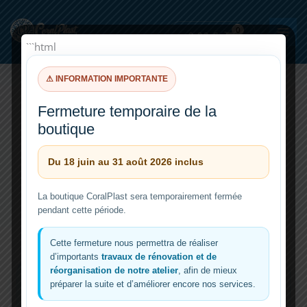
Aller
au
0,00
€
contenu
```html
⚠ INFORMATION IMPORTANTE
Fermeture temporaire de la
phosphore
boutique
Du 18 juin au 31 août 2026 inclus
La boutique CoralPlast sera temporairement fermée
pendant cette période.
Cette fermeture nous permettra de réaliser
d’importants
travaux de rénovation et de
réorganisation de notre atelier
, afin de mieux
préparer la suite et d’améliorer encore nos services.
C:N:P Redfield est-il aquariophile ?