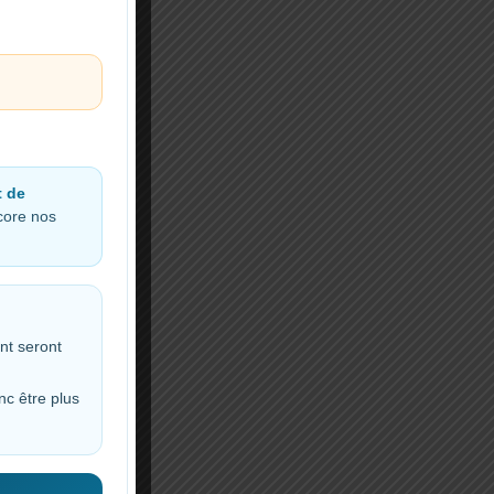
t de
ncore nos
nt seront
nc être plus