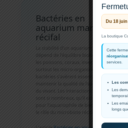
Fermetu
Bactéries en
Du 18 juin
aquarium marin et
récifal
La boutique Co
La stabilité d’un aquarium récifal
Cette ferme
dépend de l’équilibre biologique entre
réorganisat
les poissons, coraux, invertébrés, et
services.
surtout les micro-organismes. Les
bactéries s’avèrent essentielles pour y
Les com
maintenir la qualité de l’eau et la santé
Les dema
du vivant. Les interactions et les enjeux
tempora
sont si nombreux, qu’il est important
Les emai
pour l’aquariophile de bien connaitre
longs qu
le rôle du microbiote récifal, […]
L’article
Bactéries en aquarium marin