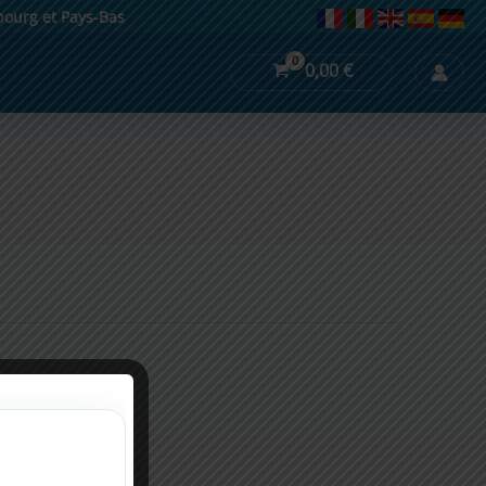
mbourg et Pays-Bas
0,00
€