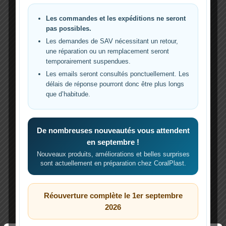
DIP
Il existe de nombreuses méthodes pour traiter
Les commandes et les expéditions ne seront
pas possibles.
et prévenir les maladies des coraux selon la
Les demandes de SAV nécessitant un retour,
nature du problème : biologiques ou
une réparation ou un remplacement seront
chimiques, dans l’aquarium ou en bains,
temporairement suspendues.
curatifs ou préventifs. Ces traitements peuvent
Les emails seront consultés ponctuellement. Les
cibler des infections bactériennes, des
délais de réponse pourront donc être plus longs
infestations de parasites, ou encore favoriser
que d’habitude.
la santé générale des coraux. Le bain externe à
l’aquarium présente […]
De nombreuses nouveautés vous attendent
L’article
Traitement des coraux en bain – DIP
en septembre !
est apparu en premier sur
Reeflexions
.
Nouveaux produits, améliorations et belles surprises
sont actuellement en préparation chez CoralPlast.
Traitement
Lire la suite »
des
coraux
Réouverture complète le 1er septembre
en
2026
bain
–