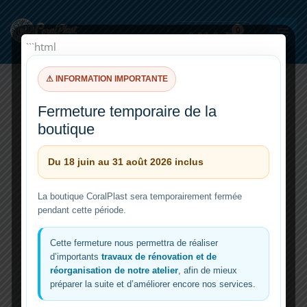
Aller
au
0,00
€
contenu
```html
⚠ INFORMATION IMPORTANTE
Fermeture temporaire de la
h2o2
boutique
Du 18 juin au 31 août 2026 inclus
La boutique CoralPlast sera temporairement fermée
pendant cette période.
Cette fermeture nous permettra de réaliser
d’importants
travaux de rénovation et de
réorganisation de notre atelier
, afin de mieux
préparer la suite et d’améliorer encore nos services.
Traitement des coraux en bain –