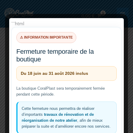
Aller
au
0,00
€
contenu
```html
⚠ INFORMATION IMPORTANTE
eclairage
Fermeture temporaire de la
boutique
Du 18 juin au 31 août 2026 inclus
La boutique CoralPlast sera temporairement fermée
pendant cette période.
Cette fermeture nous permettra de réaliser
d’importants
travaux de rénovation et de
réorganisation de notre atelier
, afin de mieux
préparer la suite et d’améliorer encore nos services.
Eclairage LED 600W DIY pour