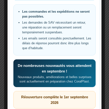
aquarium récifal
L’éclairage d’un aquarium sublime la beauté
Les commandes et les expéditions ne seront
des coraux et des poissons mais plus encore, il
pas possibles.
est indispensable à la santé des organismes
Les demandes de SAV nécessitant un retour,
photosynthétiques. Les rampes LED se
une réparation ou un remplacement seront
distinguent sous de nombreux aspects,
temporairement suspendues.
notamment leur capacité à fournir un spectre
Les emails seront consultés ponctuellement. Les
lumineux précis, adapté aux besoins de
délais de réponse pourront donc être plus longs
chaque espèce. Le commerce propose de
que d’habitude.
nombreuses solutions, qui nécessitent […]
L’article
Eclairage LED 600W DIY pour
De nombreuses nouveautés vous attendent
aquarium récifal
est apparu en premier sur
en septembre !
Reeflexions
.
Nouveaux produits, améliorations et belles surprises
sont actuellement en préparation chez CoralPlast.
Eclairage
Lire la suite »
LED
600W
Réouverture complète le 1er septembre
DIY
2026
pour