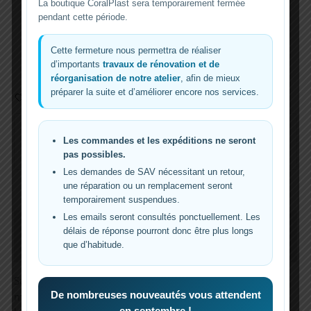
La boutique CoralPlast sera temporairement fermée
La hauteur des pieds (amovibles) est de 6cm et la
pendant cette période.
plaque de bouture mesure 35 x 25 cm
Si vous avez besoin de formats, couleurs
Cette fermeture nous permettra de réaliser
personnalisés ou de différents supports, n’hésitez
d’importants
travaux de rénovation et de
pas à
nous contacter.
réorganisation de notre atelier
, afin de mieux
préparer la suite et d’améliorer encore nos services.
Add to Wishlist
Guaranteed Safe Checkout
Les commandes et les expéditions ne seront
pas possibles.
Les demandes de SAV nécessitant un retour,
une réparation ou un remplacement seront
temporairement suspendues.
Les emails seront consultés ponctuellement. Les
Description
délais de réponse pourront donc être plus longs
que d’habitude.
Informations complémentaires
Support a bouture horizontale. Fabriqué en plexiglas de 3
De nombreuses nouveautés vous attendent
mm avec 180 trous pour les plugs frag standards ou pour
en septembre !