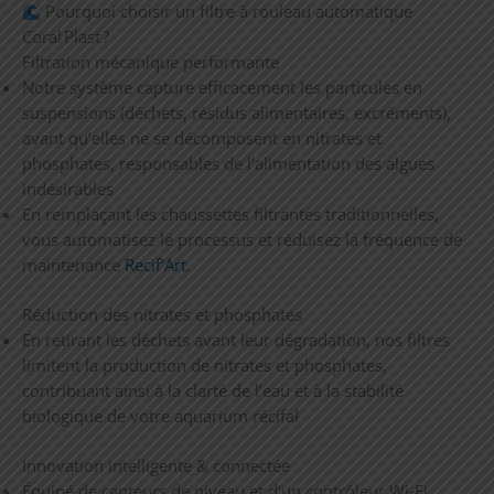
Pourquoi choisir un filtre à rouleau automatique
Coral Plast ?
Filtration mécanique performante
Notre système capture efficacement les particules en
suspensions (déchets, résidus alimentaires, excréments),
avant qu’elles ne se décomposent en nitrates et
phosphates, responsables de l’alimentation des algues
indésirables
En remplaçant les chaussettes filtrantes traditionnelles,
vous automatisez le processus et réduisez la fréquence de
maintenance
Recif’Art
.
Réduction des nitrates et phosphates
En retirant les déchets avant leur dégradation, nos filtres
limitent la production de nitrates et phosphates,
contribuant ainsi à la clarté de l’eau et à la stabilité
biologique de votre aquarium récifal
Innovation intelligente & connectée
Équipé de capteurs de niveau et d’un contrôleur Wi‑Fi