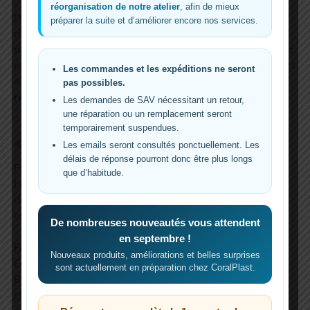
réorganisation de notre atelier
, afin de mieux
D’après les experts en aquariophilie, il est recommandé
préparer la suite et d’améliorer encore nos services.
d’
élever légèrement le filtre au-dessus du niveau de l’eau
dans le bac ou la décantation. Cela favorise un écoulement
optimal et permet d’exploiter efficacement le média filtrant
Les commandes et les expéditions ne seront
avant déclenchement du spooling automatique
pas possibles.
reefbuilders.com
.
Les demandes de SAV nécessitant un retour,
une réparation ou un remplacement seront
temporairement suspendues.
Filtration dans un système récifal complet
Les emails seront consultés ponctuellement. Les
délais de réponse pourront donc être plus longs
Filtration mécanique
que d’habitude.
Le filtre à rouleau
automatique Coral Plast
joue un rôle
décisif dans la
filtration mécanique
, première barrière
contre les nutriments
De nombreuses nouveautés vous attendent
en septembre !
Filtration biologique
Nouveaux produits, améliorations et belles surprises
Complétez avec de la
biofiltration naturelle
via méthode
sont actuellement en préparation chez CoralPlast.
Berlin : roches vivantes, sable bien colonisé, écumeur et
changements d’eau réguliers