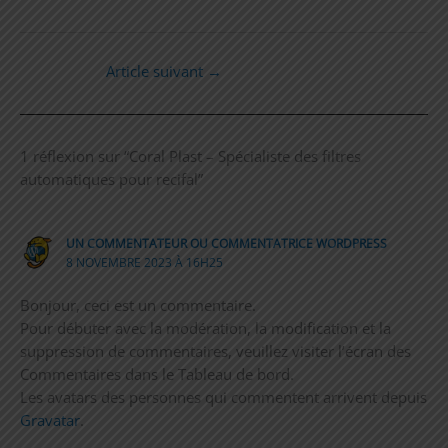
Article suivant
→
1 réflexion sur “Coral Plast – Spécialiste des filtres
automatiques pour recifal”
UN COMMENTATEUR OU COMMENTATRICE WORDPRESS
8 NOVEMBRE 2023 À 16H25
Bonjour, ceci est un commentaire.
Pour débuter avec la modération, la modification et la
suppression de commentaires, veuillez visiter l’écran des
Commentaires dans le Tableau de bord.
Les avatars des personnes qui commentent arrivent depuis
Gravatar
.