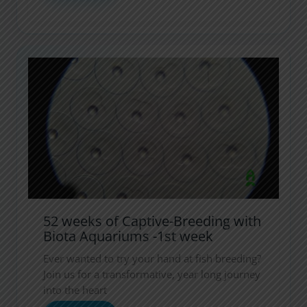
Armatus
Series
:
nouvelles
décantations
52 weeks of Captive-Breeding with
Biota Aquariums -1st week
Ever wanted to try your hand at fish breeding?
Join us for a transformative, year long journey
into the heart