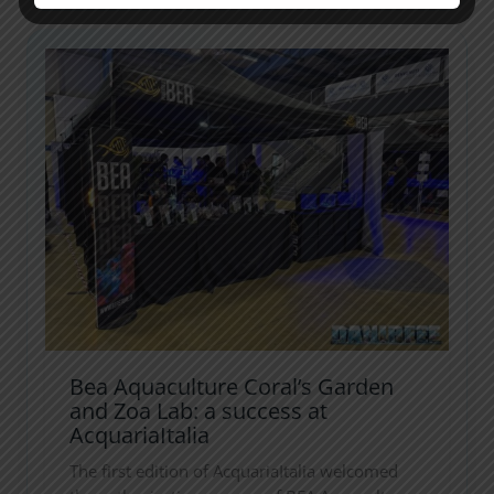
Circulation
Wave
Maker
Pump
50W
Bea Aquaculture Coral’s Garden
and Zoa Lab: a success at
AcquariaItalia
The first edition of AcquariaItalia welcomed