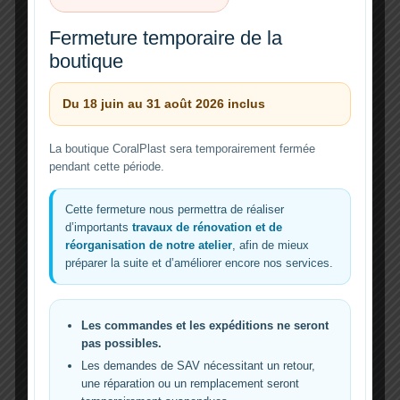
The Equipment I use for my 400g
Fermeture temporaire de la
Reef
boutique
Based out of Fort Worth, Texas, I’ve been a
hobbyist for more than 13 years. I enjoy
Du 18 juin au 31 août 2026 inclus
helping others via
The
Lire la suite »
La boutique CoralPlast sera temporairement fermée
pendant cette période.
Equipment
I
use
Cette fermeture nous permettra de réaliser
d’importants
travaux de rénovation et de
for
réorganisation de notre atelier
, afin de mieux
my
préparer la suite et d’améliorer encore nos services.
400g
Reef
Les commandes et les expéditions ne seront
pas possibles.
Les demandes de SAV nécessitant un retour,
une réparation ou un remplacement seront