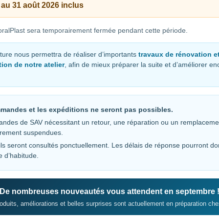
 au 31 août 2026 inclus
Vos données personnel
ralPlast sera temporairement fermée pendant cette période.
de votre visite du site 
raisons décrites dans 
ture nous permettra de réaliser d’importants
travaux de rénovation e
ion de notre atelier
, afin de mieux préparer la suite et d’améliorer e
S’INSCRIRE
mandes et les expéditions ne seront pas possibles.
ndes de SAV nécessitant un retour, une réparation ou un remplaceme
irement suspendues.
ls seront consultés ponctuellement. Les délais de réponse pourront do
e d’habitude.
Personalisation
De nombreuses nouveautés vous attendent en septembre 
Realisation de filtre a
duits, améliorations et belles surprises sont actuellement en préparation che
,
rouleau automatique sur
measure