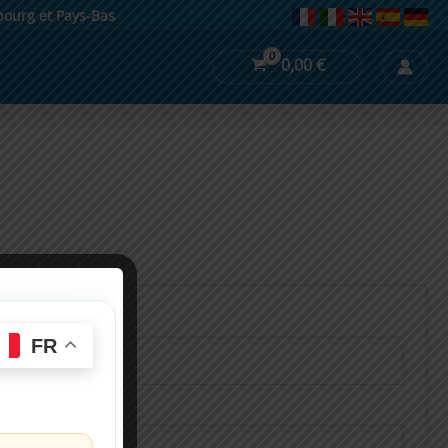
mbourg et Pays-Bas
0,00
€
re
FR
e