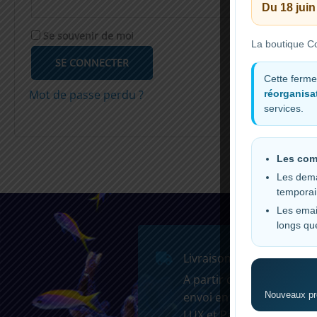
Du 18 juin
Se souvenir de moi
La boutique Co
SE CONNECTER
Cette ferme
Mot de passe perdu ?
réorganisat
services.
Les com
Les dema
tempora
Les emai
longs qu
Livraison Gratuite
A partir de 59
€
pour les
Nouveaux pro
envoi en France, belgique
LUX et Pays bas