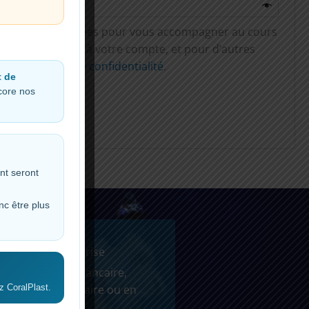
les seront utilisées pour vous accompagner au cours
web, gérer l’accès à votre compte, et pour d’autres
notre
politique de confidentialité
.
t de
ncore nos
nt seront
nc être plus
Paiement securise
!
Paypal, carte bancaire,
z CoralPlast.
virement bancaire ou en
personne